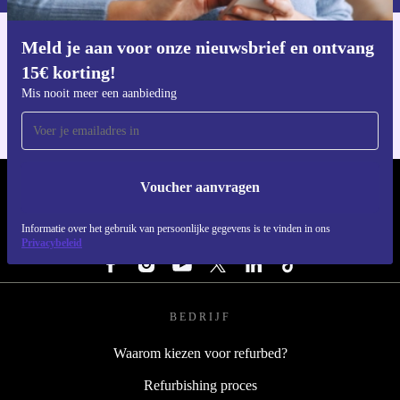
voetafdruk. Tijd om je volgende wintersportavontuur te
starten – op een board dat klaar is voor actie!
Meld je aan voor onze nieuwsbrief en ontvang
Download de refurbed app
15€ korting!
Voor iOS en Android
Mis nooit meer een aanbieding
Voucher aanvragen
REFURBED NEDERLAND - RETHINK NEW.
Informatie over het gebruik van persoonlijke gegevens is te vinden in ons
VOLG ONS
Privacybeleid
BEDRIJF
Waarom kiezen voor refurbed?
Refurbishing proces