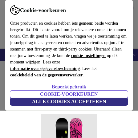
Download de app
Downloaden
Cookie-voorkeuren
Gebruik refurbed snel en eenvoudig
Onze producten en cookies hebben iets gemeen: beide worden
hergebruikt. Dit laatste vooral om je relevantere content te kunnen
tonen. Om dit goed te laten werken, vragen we je toestemming om
je surfgedrag te analyseren en content en advertenties op jou af te
stemmen met first-party en third-party cookies. Uiteraard alleen
Elektronica
Huishouden
Keuken
Sport
E-Bikes
Yoga
Fietse
met jouw toestemming. Je kunt de
cookie-instellingen
op elk
moment wijzigen. Lees onze
Home
informatie over gegevensbescherming
Sport
Winter
Snowboarden
. Lees het
cookiebeleid van de gegevensverwerker
.
Forum Freeride 004 (2024)
Beperkt gebruik
€447
,90
multicolor | 151 cm
COOKIE-VOORKEUREN
€729,95
ALLE COOKIES ACCEPTEREN
(Beoordelingen worden verzameld)