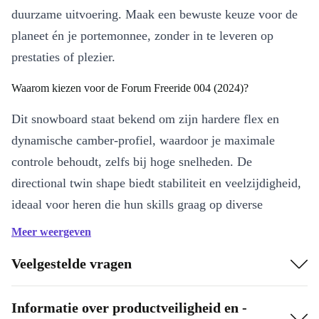
duurzame uitvoering. Maak een bewuste keuze voor de
planeet én je portemonnee, zonder in te leveren op
prestaties of plezier.
Waarom kiezen voor de Forum Freeride 004 (2024)?
Dit snowboard staat bekend om zijn hardere flex en
dynamische camber-profiel, waardoor je maximale
controle behoudt, zelfs bij hoge snelheden. De
directional twin shape biedt stabiliteit en veelzijdigheid,
ideaal voor heren die hun skills graag op diverse
freestyle-terreinen inzetten. Elk board is professioneel
Meer weergeven
nagekeken, grondig gereinigd en klaar voor de volgende
Veelgestelde vragen
uitdaging – betrouwbaarder dan gebruikt, mét de
voordelen van refurbished.
Informatie over productveiligheid en -