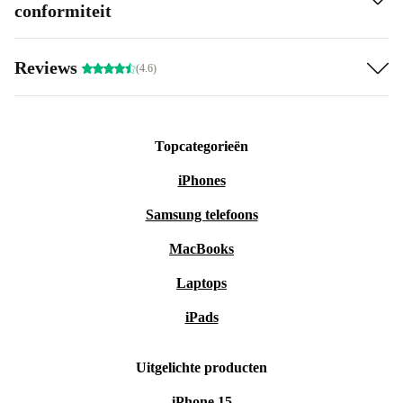
Belangrijkste voordelen
conformiteit
Hard flex:
Meer kracht en precisie voor gevorderde moves en
tricks
Reviews
(4.6)
Camber-profiel:
Responsief boardgevoel, perfecte grip op rails
en kickers
Directional twin shape:
Ideaal voor switch rijden en creatief
Topcategorieën
freestyle gebruik
Duurzame keuze:
Door te kiezen voor refurbished draag je
iPhones
actief bij aan minder afval en een schonere winterwereld
Samsung telefoons
Zonder binding:
Volledige vrijheid om je favoriete bindingen te
MacBooks
gebruiken
Minimaal 12 maanden garantie:
Extra zekerheid op langdurig
Laptops
snowboardplezier
iPads
30 dagen gratis retourneren:
Past het board toch niet? Stuur het
gerust kosteloos terug
Uitgelichte producten
Herontdek het plezier van snowboarden
iPhone 15