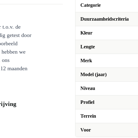
Categorie
Duurzaamheidscriteria
 t.o.v. de
Kleur
ig getest door
oorbeeld
Lengte
st hebben we
n ons
Merk
l 12 maanden
Model (jaar)
Niveau
Profiel
ijving
Terrein
Voor