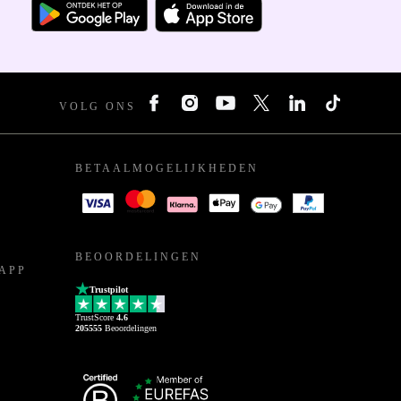
VOLG ONS
BETAALMOGELIJKHEDEN
BEOORDELINGEN
APP
Trustpilot
TrustScore
4.6
205555
Beoordelingen