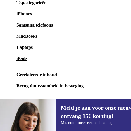
Topcategorieën
iPhones
Samsung telefoons
MacBooks
Laptops
iPads
Gerelateerde inhoud
Breng duurzaamheid in beweging
Meld je aan voor onze nieu
ontvang 15€ korting!
Meld je aan voor onze nieuwsbrief en
Mis nooit meer een aanbieding
ontvang €15 korting!