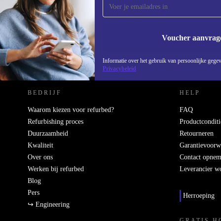
Mis nooit meer een aanbieding.
Voucher aanvrag
REFURBED NEDERLAND - RETHINK NEW.
Informatie over het gebruik van persoonlijke gegev
Privacybeleid
BEDRIJF
HELP
Waarom kiezen voor refurbed?
FAQ
Refurbishing proces
Productconditi
Duurzaamheid
Retourneren
Kwaliteit
Garantievoorw
Over ons
Contact opne
Werken bij refurbed
Leverancier w
Blog
Pers
Herroeping
↪ Engineering
GRATIS H