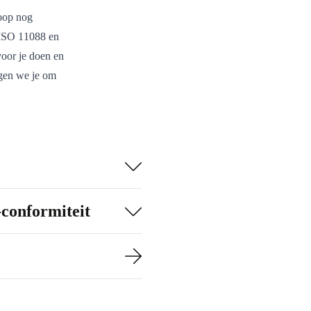
koop nog
n ISO 11088 en
oor je doen en
agen we je om
-conformiteit