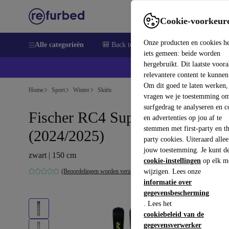
Cookie-voorkeur
Onze producten en cookies h
Alle categorieën
🎒 Back to school
Elektronica
Huish
iets gemeen: beide worden
hergebruikt. Dit laatste voor
relevantere content te kunnen
Om dit goed te laten werken,
Home
Sport
Winter
Skiën
vragen we je toestemming om
surfgedrag te analyseren en c
Fischer RC4 Superior TI
en advertenties op jou af te
stemmen met first-party en th
(2024/2025)
party cookies. Uiteraard alle
jouw toestemming. Je kunt d
zwart | 150 cm
cookie-instellingen
op elk m
(Beoordelingen worden verzameld)
wijzigen. Lees onze
informatie over
gegevensbescherming
. Lees het
cookiebeleid van de
gegevensverwerker