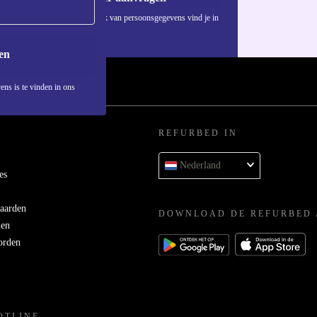
Informatie over het gebruik van persoonsgegevens vind je in
ons
privacybeleid
.
en
ens is te vinden in ons
REFURBED IN
Nederland
es
aarden
DOWNLOAD DE REFURBED 
men
orden
OTLINE