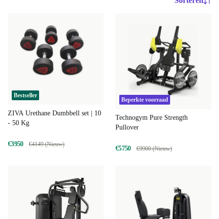
Sorteren
Bestseller
Beperkte voorraad
ZIVA Urethane Dumbbell set | 10
Technogym Pure Strength
- 50 Kg
Pullover
€3950
€4149 (Nieuw)
€5750
€9900 (Nieuw)