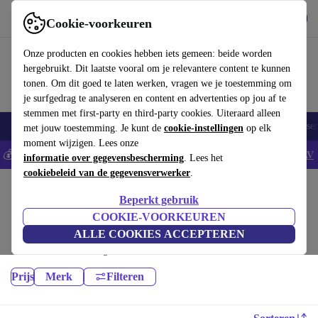
Download de app
Downloaden
Cookie-voorkeuren
Gebruik refurbed snel en eenvoudig
Onze producten en cookies hebben iets gemeen: beide worden
hergebruikt. Dit laatste vooral om je relevantere content te kunnen
tonen. Om dit goed te laten werken, vragen we je toestemming om
je surfgedrag te analyseren en content en advertenties op jou af te
stemmen met first-party en third-party cookies. Uiteraard alleen
Elektronica
Huishouden
Keuken
Sport
E-Bikes
Yoga
Fietse
met jouw toestemming. Je kunt de
cookie-instellingen
op elk
moment wijzigen. Lees onze
💰Bespaar 5% EXTRA op alle iPhones - Code: IPHONEDEAL -
AV
informatie over gegevensbescherming
. Lees het
cookiebeleid van de gegevensverwerker
.
Home
Sport
Fitnessapparaten
Beperkt gebruik
Krachtsport:
COOKIE-VOORKEUREN
ALLE COOKIES ACCEPTEREN
Hoogwaardige Krachtsport voor al jouw sportieve behoeften, met
minimaal 12 maanden garantie.
Prijs
Merk
Filteren