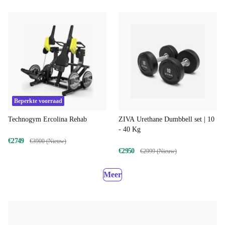
Beperkte voorraad
Technogym Ercolina Rehab
ZIVA Urethane Dumbbell set | 10
- 40 Kg
€2749
€3900 (Nieuw)
€2950
€2999 (Nieuw)
Meer