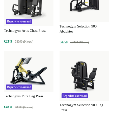
Beperkte voorraad
Technogym Selection 900
Technogym Artis Chest Press
Abduktor
€5349
€8999 (Nieuw)
€4750
€8000 (Nieuw)
Beperkte voorraad
Beperkte voorraad
Technogym Pure Leg Press
Technogym Selection 900 Leg
€4850
€8900 (Nieuw)
Press