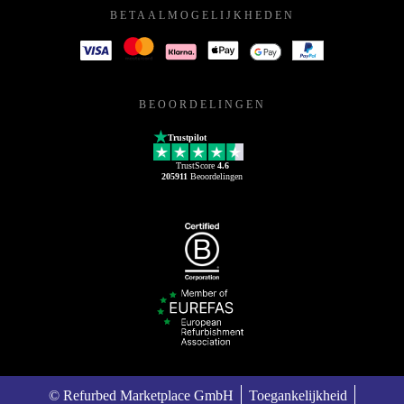
BETAALMOGELIJKHEDEN
BEOORDELINGEN
Trustpilot
TrustScore
4.6
205911
Beoordelingen
© Refurbed Marketplace GmbH
Toegankelijkheid