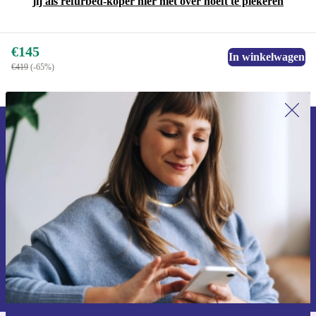
jij als refurbed-koper hier niet over hoeft te piekeren
€145
In winkelwagen
€419
(-65%)
Meld je aan voor onze nieuwsbrief en
ontvang €15 korting!
Mis nooit meer een aanbieding.
Voucher aanvragen
Informatie over het gebruik van persoonsgegevens vind je in ons
privacybeleid
.