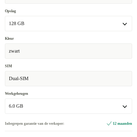
Opslag
128 GB
128 GB
Kleur
Beschikbaar in andere configuraties
zwart
256 GB
+€40,98
SIM
Dual-SIM
Werkgeheugen
6.0 GB
6.0 GB
Inbegrepen garantie van de verkoper:
12 maanden
Beschikbaar in andere configuraties