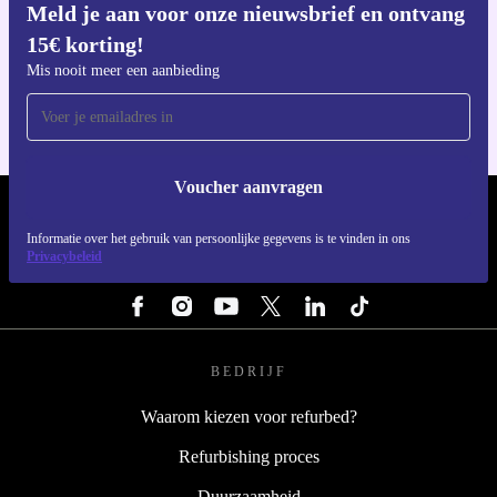
Meld je aan voor onze nieuwsbrief en ontvang
15€ korting!
Download de refurbed app
Voor iOS en Android
Mis nooit meer een aanbieding
Voucher aanvragen
REFURBED NEDERLAND - RETHINK NEW.
Informatie over het gebruik van persoonlijke gegevens is te vinden in ons
Privacybeleid
VOLG ONS
BEDRIJF
Waarom kiezen voor refurbed?
Refurbishing proces
Duurzaamheid