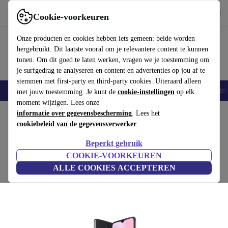
Download de app
Downloaden
Cookie-voorkeuren
Gebruik refurbed snel en eenvoudig
Onze producten en cookies hebben iets gemeen: beide worden
hergebruikt. Dit laatste vooral om je relevantere content te kunnen
tonen. Om dit goed te laten werken, vragen we je toestemming om
je surfgedrag te analyseren en content en advertenties op jou af te
stemmen met first-party en third-party cookies. Uiteraard alleen
Smartphones
Laptops
Tablets
Smartwatches
Accessoires
Koptelef
met jouw toestemming. Je kunt de
cookie-instellingen
op elk
moment wijzigen. Lees onze
Home
informatie over gegevensbescherming
Producten
Smartphones
OnePlus Mobiele Telefoons
. Lees het
cookiebeleid van de gegevensverwerker
.
OnePlus 7
Beperkt gebruik
€145
6 GB | 128 GB | Dual-SIM | mirror gray
COOKIE-VOORKEUREN
€419
ALLE COOKIES ACCEPTEREN
(3 beoordelingen)