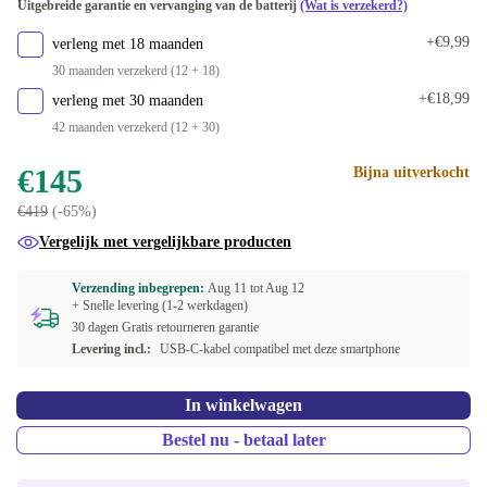
Uitgebreide garantie en vervanging van de batterij
(Wat is verzekerd?)
8.0 GB
+€40,98
+€9,99
verleng met 18 maanden
30 maanden verzekerd (12 + 18)
+€18,99
verleng met 30 maanden
42 maanden verzekerd (12 + 30)
€145
Bijna uitverkocht
€419
(-65%)
Vergelijk met vergelijkbare producten
Verzending inbegrepen:
Aug 11 tot
Aug 12
+ Snelle levering (1-2 werkdagen)
30 dagen Gratis retourneren garantie
Levering incl.:
USB-C-kabel compatibel met deze smartphone
In winkelwagen
Bestel nu - betaal later