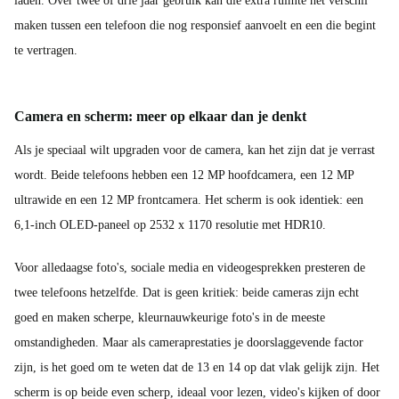
laden. Over twee of drie jaar gebruik kan die extra ruimte het verschil
maken tussen een telefoon die nog responsief aanvoelt en een die begint
te vertragen.
Camera en scherm: meer op elkaar dan je denkt
Als je speciaal wilt upgraden voor de camera, kan het zijn dat je verrast
wordt. Beide telefoons hebben een 12 MP hoofdcamera, een 12 MP
ultrawide en een 12 MP frontcamera. Het scherm is ook identiek: een
6,1-inch OLED-paneel op 2532 x 1170 resolutie met HDR10.
Voor alledaagse foto's, sociale media en videogesprekken presteren de
twee telefoons hetzelfde. Dat is geen kritiek: beide cameras zijn echt
goed en maken scherpe, kleurnauwkeurige foto's in de meeste
omstandigheden. Maar als cameraprestaties je doorslaggevende factor
zijn, is het goed om te weten dat de 13 en 14 op dat vlak gelijk zijn. Het
scherm is op beide even scherp, ideaal voor lezen, video's kijken of door