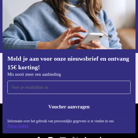
Voucher aanvragen
Informatie over het gebruik van persoonsgegevens vind je in ons
privacybeleid
.
Meld je aan voor onze nieuwsbrief en ontvang
15€ korting!
Download de refurbed app
Voor iOS en Android
Mis nooit meer een aanbieding
Voucher aanvragen
REFURBED NEDERLAND - RETHINK NEW.
Informatie over het gebruik van persoonlijke gegevens is te vinden in ons
Privacybeleid
VOLG ONS