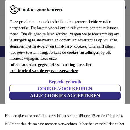
Download de app
Downloaden
Cookie-voorkeuren
Gebruik refurbed snel en eenvoudig
Onze producten en cookies hebben iets gemeen: beide worden
hergebruikt. Dit laatste vooral om je relevantere content te kunnen
tonen. Om dit goed te laten werken, vragen we je toestemming om
je surfgedrag te analyseren en content en advertenties op jou af te
stemmen met first-party en third-party cookies. Uiteraard alleen
Smartphones
Laptops
Tablets
Smartwatches
Accessoires
Koptelef
met jouw toestemming. Je kunt de
cookie-instellingen
op elk
moment wijzigen. Lees onze
Home
informatie over gegevensbescherming
Producten
Smartphones
iPhones
iPhone 13
. Lees het
cookiebeleid van de gegevensverwerker
.
iPhone 13 vs iPhone 14: welke moet je kopen?
Beperkt gebruik
Je hebt je keuze al teruggebracht tot twee telefoons. Beide zijn solide
COOKIE-VOORKEUREN
keuzes, beide zijn geweldig in prijs als refurbished, en beide draaien op
ALLE COOKIES ACCEPTEREN
dezelfde chip. Hoe kies je dan?
Het eerlijke antwoord: het verschil tussen de iPhone 13 en de iPhone 14
is kleiner dan de meeste mensen verwachten. Maar het verschil dat er het