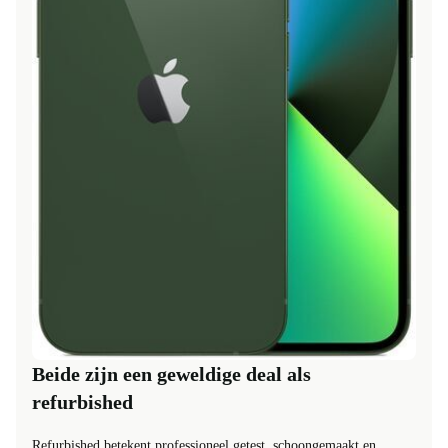
Beide zijn een geweldige deal als
refurbished
Refurbished betekent professioneel getest, schoongemaakt en