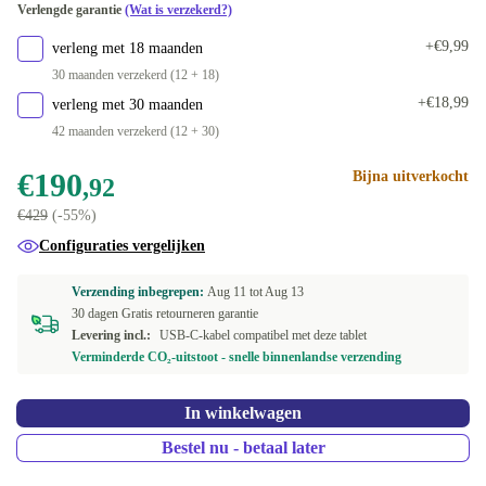
Verlengde garantie
(Wat is verzekerd?)
256 GB
+€77,07
+€9,99
verleng met 18 maanden
30 maanden verzekerd (12 + 18)
+€18,99
verleng met 30 maanden
42 maanden verzekerd (12 + 30)
€190
Bijna uitverkocht
,92
€429
(-55%)
Configuraties vergelijken
Verzending inbegrepen:
Aug 11 tot
Aug 13
30 dagen Gratis retourneren garantie
Levering incl.:
USB-C-kabel compatibel met deze tablet
Verminderde CO₂-uitstoot - snelle binnenlandse verzending
In winkelwagen
Bestel nu - betaal later