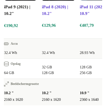
videogesprekken. Aan de achterkant vind je daarnaast
iPad 9 (2021) |
iPad 8 (2020) |
iPad 11 (2025)
een groothoeklens met een resolutie van 8 MP, om niet
10.2"
10.2"
10.9"
alleen foto’s van haarscherpe kwaliteit te maken maar
zelfs professioneel documenten te scannen.
€129,96
€407,79
€190,92
Accu
32.4 Wh
32.4 Wh
28.93 Wh
Opslag
32 GB
128 GB
64 GB
128 GB
256 GB
Beeldschermgrootte
10.2 "
10.2 "
10.9 "
2160 x 1620
2160 x 1620
2360 x 1640