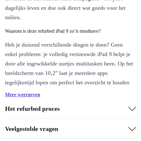
dagelijks leven en doe ook direct wat goeds voor het
milieu.
Waarom is deze refurbed iPad 9 zo’n musthave?
Heb je duizend verschillende dingen te doen? Geen
enkel probleem: je volledig vernieuwde iPad 9 helpt je
door alle ingewikkelde uurtjes multitasken heen. Op het
beeldscherm van 10,2” laat je meerdere apps
tegelijkertijd lopen om perfect het overzicht te houden
over alles waar je mee bezig bent. De extreem krachtige
Meer weergeven
A13 Bionic Chip geeft de refurbed iPad 9 alle power die
Het refurbed proces
het apparaat nodig heeft om ieder taakje in een fractie
van een seconde uit te voeren.
Veelgestelde vragen
Daarnaast zorgt de verbeterde grafische processor voor