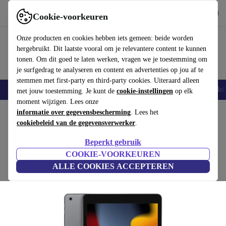
Download de app
Downloaden
Cookie-voorkeuren
Gebruik refurbed snel en eenvoudig
Onze producten en cookies hebben iets gemeen: beide worden
hergebruikt. Dit laatste vooral om je relevantere content te kunnen
tonen. Om dit goed te laten werken, vragen we je toestemming om
je surfgedrag te analyseren en content en advertenties op jou af te
stemmen met first-party en third-party cookies. Uiteraard alleen
Smartphones
Laptops
Tablets
Smartwatches
Accessoires
Koptelef
met jouw toestemming. Je kunt de
cookie-instellingen
op elk
moment wijzigen. Lees onze
Home
informatie over gegevensbescherming
Producten
Tablets
iPads
. Lees het
cookiebeleid van de gegevensverwerker
.
iPad 9 (2021) | 10.2"
Beperkt gebruik
€190
,92
64 GB | spacegrey
COOKIE-VOORKEUREN
€429
ALLE COOKIES ACCEPTEREN
(4,8/5)