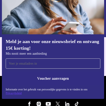
Voucher aanvragen
Informatie over het gebruik van persoonsgegevens vind je in ons
privacybeleid
.
Meld je aan voor onze nieuwsbrief en ontvang
15€ korting!
Download de refurbed app
Voor iOS en Android
Mis nooit meer een aanbieding
Voucher aanvragen
REFURBED NEDERLAND - RETHINK NEW.
Informatie over het gebruik van persoonlijke gegevens is te vinden in ons
Privacybeleid
VOLG ONS