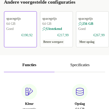
Andere voorgestelde configuraties
spacegrijs
spacegrijs
spacegrijs
64 GB
64 GB
256 GB
Goed
Uitstekend
Goed
€190,92
€217,99
€267,99
Betere weergave
Meer opslag
Functies
Specificaties
Kleur
Opslag