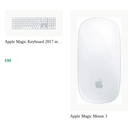
Ook als het gaat om de looks is de volledig gereviseerde
MacBook Pro een meesterwerk. In 2018 slaagde Apple
er opnieuw in om de perfecte balans te vinden tussen
design en technische hoogstandjes zoals architectuur en
koeling. De kwaliteit van de afwerking is al net zo
Apple Magic Keyboard 2017 met numeriek toetsenblok
uitstekend als altijd en zorgt voor een heerlijk gevoel bij
het bedienen van de Ultrabook.
€99
Goed voor jou, goed voor het milieu
De refurbed MacBook Pro 2018 wordt volledig
gereviseerd in tot wel 40 stappen en ziet er niet alleen
nieuw uit maar werkt ook zo.
Apple Magic Mouse 3