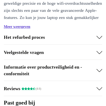
geweldige precisie en de hoge wifi-overdrachtssnelheden
zijn slechts een paar van de vele geavanceerde Apple-
features. Zo kun je jouw laptop een stuk gemakkelijker
bedienen dankzij de Touch Bar (aanraakgevoelige
Meer weergeven
weergavebalk in het bovenste gedeelte van het
Het refurbed proces
toetsenbord) en Touch ID (vingerafdrukscanner).
Het True Tone Display brengt de geweldige
Veelgestelde vragen
kleurweergave die we al kennen van de iPad naar de
Ultrabooks. Kleuren worden natuurlijker en levendiger
Informatie over productveiligheid en -
weergegeven en sensoren meten het omgevingslicht om
conformiteit
de optimale intensiteit en kleurtemperatuur vast te
stellen.
Reviews
(4.6)
Niet alleen van binnen een bijzonder apparaat.
Past goed bij