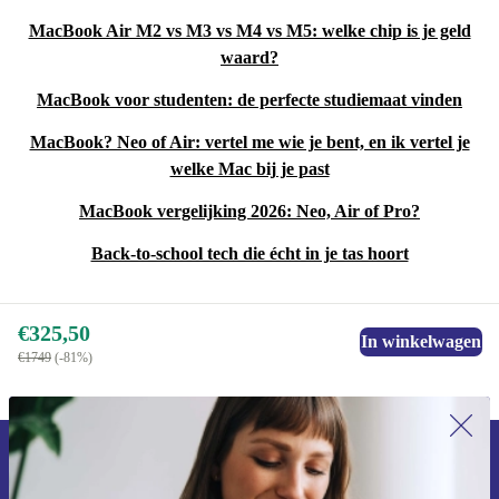
MacBook Air M2 vs M3 vs M4 vs M5: welke chip is je geld
waard?
MacBook voor studenten: de perfecte studiemaat vinden
MacBook? Neo of Air: vertel me wie je bent, en ik vertel je
welke Mac bij je past
MacBook vergelijking 2026: Neo, Air of Pro?
Back-to-school tech die écht in je tas hoort
€325,50
In winkelwagen
€1749
(-81%)
Meld je aan voor onze nieuwsbrief en
ontvang €15 korting!