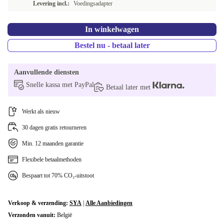
Levering incl.:
Voedingsadapter
BE (AZERTY)
+€73,50
In winkelwagen
DK (QWERTY)
+€104,50
Bestel nu - betaal later
CH (QWERTZ)
+€114,50
Aanvullende diensten
Snelle kassa met PayPal
Betaal later met
Werkt als nieuw
30 dagen gratis retourneren
Min. 12 maanden garantie
Flexibele betaalmethoden
Bespaart tot 70% CO₂-uitstoot
Verkoop & verzending:
SYA
|
Alle Aanbiedingen
Verzonden vanuit:
België