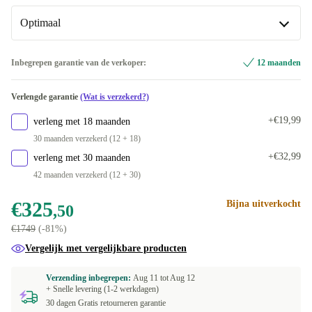
Optimaal
UK (QWERTY)
+€9,49
PT (QWERTY)
Optimaal
+€24,50
Inbegrepen garantie van de verkoper:
12 maanden
Beschikbaar in andere configuraties
ES (QWERTY)
+€24,50
Verlengde garantie
(Wat is verzekerd?)
Nieuw
+€23,49
FR (AZERTY)
+€24,50
+€19,99
verleng met 18 maanden
30 maanden verzekerd (12 + 18)
DE (QWERTZ)
+€24,50
+€32,99
verleng met 30 maanden
42 maanden verzekerd (12 + 30)
SE (QWERTY)
+€27,16
€325
Bijna uitverkocht
,50
US (QWERTY)
+€46,59
€1749
(-81%)
NL (QWERTY)
+€54,49
Vergelijk met vergelijkbare producten
Beschikbaar in andere configuraties
Verzending inbegrepen:
Aug 11 tot
Aug 12
+ Snelle levering (1-2 werkdagen)
FI (QWERTY)
+€73,50
30 dagen Gratis retourneren garantie