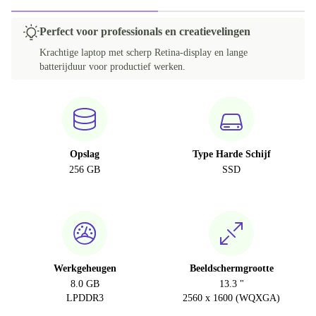
Perfect voor professionals en creatievelingen
Krachtige laptop met scherp Retina-display en lange
batterijduur voor productief werken.
Opslag
Type Harde Schijf
256 GB
SSD
Werkgeheugen
Beeldschermgrootte
8.0 GB
13.3 "
LPDDR3
2560 x 1600 (WQXGA)