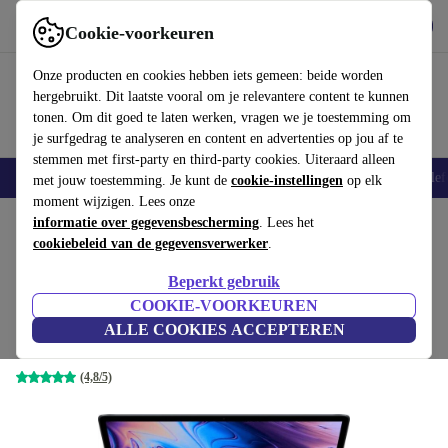
Download de app
Downloaden
Cookie-voorkeuren
Gebruik refurbed snel en eenvoudig
Onze producten en cookies hebben iets gemeen: beide worden
hergebruikt. Dit laatste vooral om je relevantere content te kunnen
tonen. Om dit goed te laten werken, vragen we je toestemming om
je surfgedrag te analyseren en content en advertenties op jou af te
stemmen met first-party en third-party cookies. Uiteraard alleen
Smartphones
Laptops
Tablets
Smartwatches
Accessoires
Koptelef
met jouw toestemming. Je kunt de
cookie-instellingen
op elk
moment wijzigen. Lees onze
Home
informatie over gegevensbescherming
Producten
Laptops
MacBooks
. Lees het
cookiebeleid van de gegevensverwerker
.
Beste aanbieding
Beperkt gebruik
Apple MacBook Pro 2018 | 13.3"
COOKIE-VOORKEUREN
| Touch Bar
€325
,50
ALLE COOKIES ACCEPTEREN
€1749
2.3 GHz | 8 GB | 256 GB SSD | spacegrey | IT
(4,8/5)