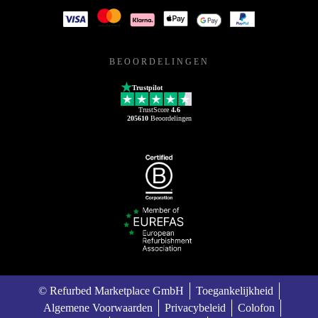
BEOORDELINGEN
Trustpilot
TrustScore
4.6
205610
Beoordelingen
© Refurbed Marketplace GmbH
Toegankelijkheid
Algemene Voorwaarden
Privacybeleid
Colofon