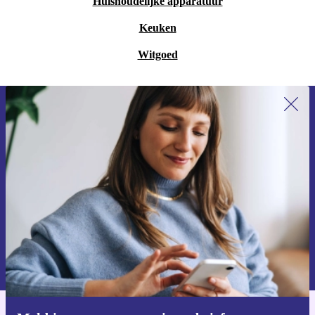
Huishoudelijke apparatuur
Keuken
Witgoed
Meld je aan voor onze nieuwsbrief en
ontvang €15 korting!
Mis nooit meer een aanbieding.
Voucher aanvragen
Informatie over het gebruik van persoonsgegevens vind je in ons
privacybeleid
.