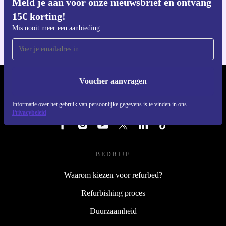
Meld je aan voor onze nieuwsbrief en ontvang
Download de refurbed app
15€ korting!
Voor iOS en Android
Mis nooit meer een aanbieding
Voucher aanvragen
REFURBED NEDERLAND - RETHINK NEW.
Informatie over het gebruik van persoonlijke gegevens is te vinden in ons
VOLG ONS
Privacybeleid
BEDRIJF
Waarom kiezen voor refurbed?
Refurbishing proces
Duurzaamheid