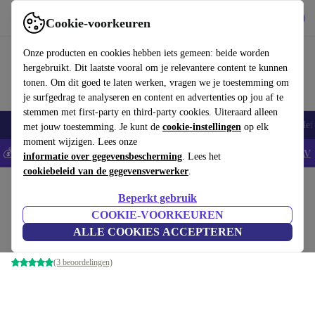
Download de app
Downloaden
Cookie-voorkeuren
Gebruik refurbed snel en eenvoudig
Onze producten en cookies hebben iets gemeen: beide worden
hergebruikt. Dit laatste vooral om je relevantere content te kunnen
tonen. Om dit goed te laten werken, vragen we je toestemming om
je surfgedrag te analyseren en content en advertenties op jou af te
stemmen met first-party en third-party cookies. Uiteraard alleen
Smartphones
Laptops
Tablets
Smartwatches
Accessoires
Koptelef
met jouw toestemming. Je kunt de
cookie-instellingen
op elk
moment wijzigen. Lees onze
💰Bespaar 5% EXTRA op alle iPhones - Code: IPHONEDEAL -
AV
informatie over gegevensbescherming
. Lees het
cookiebeleid van de gegevensverwerker
.
Home
Baby & kinderen
Kinderwagens & Buggy's
Kinderwagens
Beperkt gebruik
TFK Mono sportkinderwagen
COOKIE-VOORKEUREN
ALLE COOKIES ACCEPTEREN
gloeit in het donker
(3 beoordelingen)