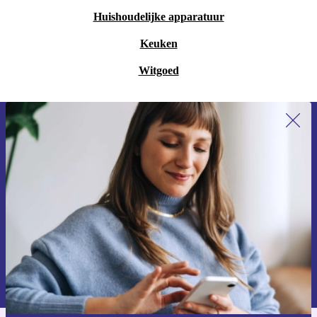
Huishoudelijke apparatuur
Keuken
Witgoed
Meld je aan voor onze nieuwsbrief en
ontvang €15 korting!
Mis nooit meer een aanbieding.
Voucher aanvragen
Informatie over het gebruik van persoonsgegevens vind je in ons
privacybeleid
.