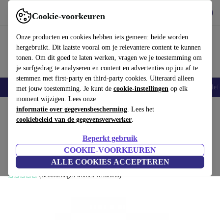
Download de app
Downloaden
Cookie-voorkeuren
Gebruik refurbed snel en eenvoudig
Onze producten en cookies hebben iets gemeen: beide worden
hergebruikt. Dit laatste vooral om je relevantere content te kunnen
tonen. Om dit goed te laten werken, vragen we je toestemming om
je surfgedrag te analyseren en content en advertenties op jou af te
stemmen met first-party en third-party cookies. Uiteraard alleen
Smartphones
Laptops
Tablets
Smartwatches
Accessoires
Koptelef
met jouw toestemming. Je kunt de
cookie-instellingen
op elk
moment wijzigen. Lees onze
Home
informatie over gegevensbescherming
Baby & kinderen
Kinderwagens & Buggy's
. Lees het
cookiebeleid van de gegevensverwerker
.
Silver kruis Wave combinatie
Beperkt gebruik
kinderwagen frame
COOKIE-VOORKEUREN
grijs
ALLE COOKIES ACCEPTEREN
(Beoordelingen worden verzameld)