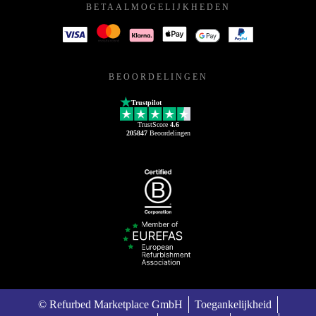
BETAALMOGELIJKHEDEN
BEOORDELINGEN
Trustpilot
TrustScore
4.6
205847
Beoordelingen
© Refurbed Marketplace GmbH
Toegankelijkheid