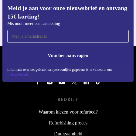
Meld je aan voor onze nieuwsbrief en ontvang
Download de refurbed app
15€ korting!
Voor iOS en Android
Mis nooit meer een aanbieding
Voucher aanvragen
REFURBED NEDERLAND - RETHINK NEW.
Informatie over het gebruik van persoonlijke gegevens is te vinden in ons
VOLG ONS
Privacybeleid
BEDRIJF
Waarom kiezen voor refurbed?
Refurbishing proces
Duurzaamheid