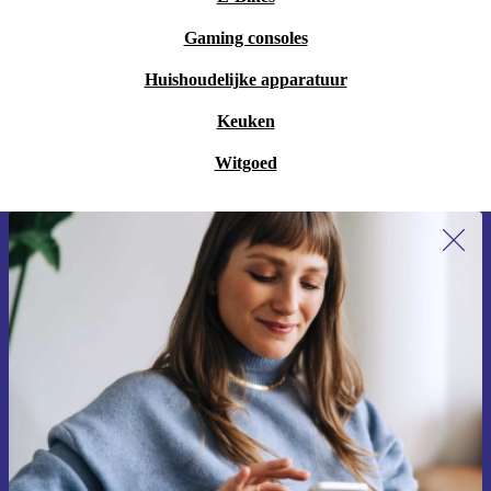
Gaming consoles
Huishoudelijke apparatuur
Keuken
Witgoed
Meld je aan voor onze nieuwsbrief en
ontvang €15 korting!
Mis nooit meer een aanbieding.
Voucher aanvragen
Informatie over het gebruik van persoonsgegevens vind je in ons
privacybeleid
.