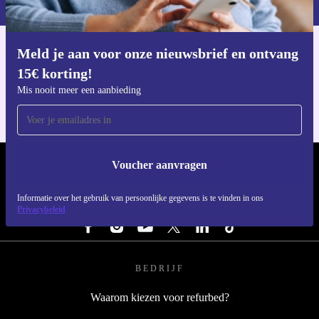
Meld je aan voor onze nieuwsbrief en ontvang
Download de refurbed app
15€ korting!
Voor iOS en Android
Mis nooit meer een aanbieding
Voucher aanvragen
REFURBED NEDERLAND - RETHINK NEW.
Informatie over het gebruik van persoonlijke gegevens is te vinden in ons
VOLG ONS
Privacybeleid
BEDRIJF
Waarom kiezen voor refurbed?