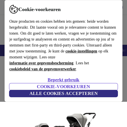
Download de app
Downloaden
Cookie-voorkeuren
Gebruik refurbed snel en eenvoudig
Onze producten en cookies hebben iets gemeen: beide worden
hergebruikt. Dit laatste vooral om je relevantere content te kunnen
tonen. Om dit goed te laten werken, vragen we je toestemming om
je surfgedrag te analyseren en content en advertenties op jou af te
stemmen met first-party en third-party cookies. Uiteraard alleen
Smartphones
Laptops
Tablets
Smartwatches
Accessoires
Koptelef
met jouw toestemming. Je kunt de
cookie-instellingen
op elk
moment wijzigen. Lees onze
Home
informatie over gegevensbescherming
Baby & kinderen
Kinderwagens & Buggy's
. Lees het
Kinderwagens
cookiebeleid van de gegevensverwerker
.
Moon Rocca combinatie kinderwagen
Beperkt gebruik
grijs
COOKIE-VOORKEUREN
ALLE COOKIES ACCEPTEREN
(Beoordelingen worden verzameld)