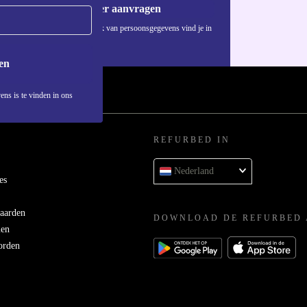
Voucher aanvragen
Informatie over het gebruik van persoonsgegevens vind je in
ons
privacybeleid
.
en
ens is te vinden in ons
REFURBED IN
Nederland
es
aarden
DOWNLOAD DE REFURBED 
men
orden