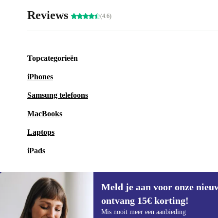
Reviews
(4.6)
Topcategorieën
iPhones
Samsung telefoons
MacBooks
Laptops
iPads
Meld je aan voor onze nieu
ontvang 15€ korting!
Meld je aan voor onze nieuwsbrief en
Mis nooit meer een aanbieding