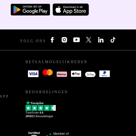
VOLG ONS
BETAALMOGELIJKHEDEN
BEOORDELINGEN
APP
Trustpilot
TrustScore
4.6
205813
Beoordelingen