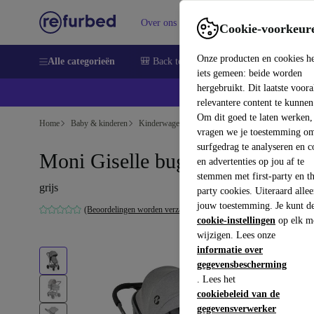
Over ons
Verkopen
Support
Cookie-voorkeur
Onze producten en cookies h
Alle categorieën
🎒 Back to school
Smartphones
Lapto
iets gemeen: beide worden
hergebruikt. Dit laatste voor
relevantere content te kunnen
Om dit goed te laten werken,
Home
Baby & kinderen
Kinderwagens & Buggy's
Buggy's
vragen we je toestemming om
surfgedrag te analyseren en c
Moni Giselle buggy
en advertenties op jou af te
stemmen met first-party en th
grijs
party cookies. Uiteraard alle
jouw toestemming. Je kunt d
(Beoordelingen worden verzameld)
cookie-instellingen
op elk m
wijzigen. Lees onze
informatie over
gegevensbescherming
. Lees het
cookiebeleid van de
gegevensverwerker