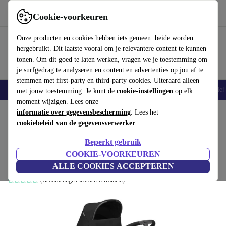
Download de app
Downloaden
Cookie-voorkeuren
Gebruik refurbed snel en eenvoudig
Onze producten en cookies hebben iets gemeen: beide worden
hergebruikt. Dit laatste vooral om je relevantere content te kunnen
tonen. Om dit goed te laten werken, vragen we je toestemming om
je surfgedrag te analyseren en content en advertenties op jou af te
stemmen met first-party en third-party cookies. Uiteraard alleen
Smartphones
Laptops
Tablets
Smartwatches
Accessoires
Koptelef
met jouw toestemming. Je kunt de
cookie-instellingen
op elk
moment wijzigen. Lees onze
Home
informatie over gegevensbescherming
Baby & kinderen
Kinderwagens & Buggy's
. Lees het
Kinderwagens
cookiebeleid van de gegevensverwerker
.
Maxi-Cosi Lila XP Plus
Beperkt gebruik
Combikinderwagen
COOKIE-VOORKEUREN
zwart
ALLE COOKIES ACCEPTEREN
(Beoordelingen worden verzameld)