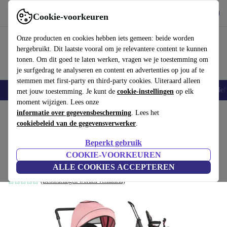
Download de app
Downloaden
Cookie-voorkeuren
Gebruik refurbed snel en eenvoudig
Onze producten en cookies hebben iets gemeen: beide worden
hergebruikt. Dit laatste vooral om je relevantere content te kunnen
tonen. Om dit goed te laten werken, vragen we je toestemming om
je surfgedrag te analyseren en content en advertenties op jou af te
stemmen met first-party en third-party cookies. Uiteraard alleen
Smartphones
Laptops
Tablets
Smartwatches
Accessoires
Koptelef
met jouw toestemming. Je kunt de
cookie-instellingen
op elk
moment wijzigen. Lees onze
Home
informatie over gegevensbescherming
Baby & kinderen
Kinderwagens & Buggy's
. Lees het
Buggy's
cookiebeleid van de gegevensverwerker
.
Lionelo Tris 2-in-1 driewieler en buggy
Beperkt gebruik
(2020)
COOKIE-VOORKEUREN
zwart
ALLE COOKIES ACCEPTEREN
(Beoordelingen worden verzameld)