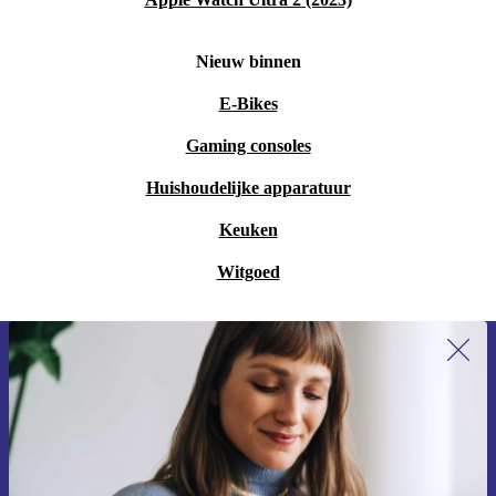
Nieuw binnen
E-Bikes
Gaming consoles
Huishoudelijke apparatuur
Keuken
Witgoed
Meld je aan voor onze nieuwsbrief en
ontvang €15 korting!
Mis nooit meer een aanbieding.