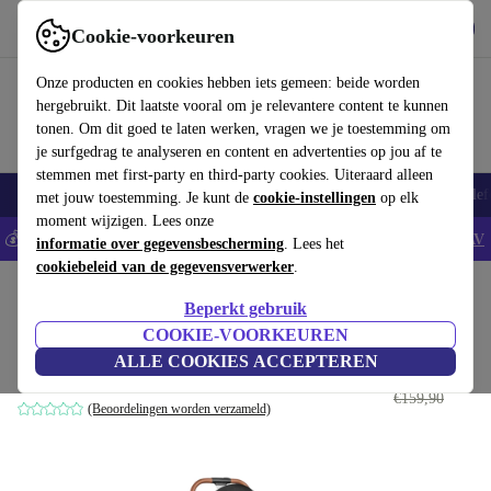
Download de app
Downloaden
Cookie-voorkeuren
Gebruik refurbed snel en eenvoudig
Onze producten en cookies hebben iets gemeen: beide worden
hergebruikt. Dit laatste vooral om je relevantere content te kunnen
tonen. Om dit goed te laten werken, vragen we je toestemming om
je surfgedrag te analyseren en content en advertenties op jou af te
stemmen met first-party en third-party cookies. Uiteraard alleen
Smartphones
Laptops
Tablets
Smartwatches
Accessoires
Koptelef
met jouw toestemming. Je kunt de
cookie-instellingen
op elk
moment wijzigen. Lees onze
💰Bespaar 5% EXTRA op alle iPhones - Code: IPHONEDEAL -
AV
informatie over gegevensbescherming
. Lees het
cookiebeleid van de gegevensverwerker
.
Home
Baby & kinderen
Kinderwagens & Buggy's
Buggy's
Beperkt gebruik
Lionelo Julie One buggy
COOKIE-VOORKEUREN
ALLE COOKIES ACCEPTEREN
€107
,90
zwart
€159,90
(Beoordelingen worden verzameld)