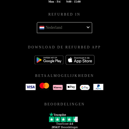
Mon - Fri
9:00 - 15:00
REFURBED IN
Nederland
DOWNLOAD DE REFURBED APP
BETAALMOGELIJKHEDEN
BEOORDELINGEN
Trustpilot
TrustScore
4.6
205637
Beoordelingen