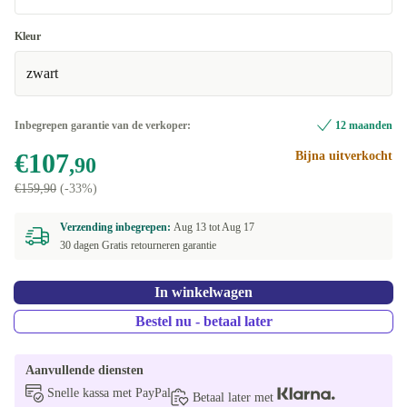
Goed
Kleur
zwart
Heel goed
+€6
Inbegrepen garantie van de verkoper:
12 maanden
€107
Bijna uitverkocht
,90
€159,90
(-33%)
Verzending inbegrepen:
Aug 13 tot
Aug 17
30 dagen Gratis retourneren garantie
In winkelwagen
Bestel nu - betaal later
Aanvullende diensten
Snelle kassa met PayPal
Betaal later met