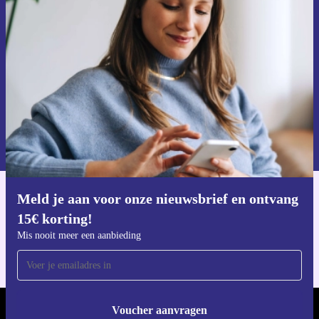
ontvang €15 korting!
Mis nooit meer een aanbieding.
Voucher aanvragen
Informatie over het gebruik van persoonsgegevens vind je in ons
privacybeleid
.
Meld je aan voor onze nieuwsbrief en ontvang
Download de refurbed app
15€ korting!
Voor iOS en Android
Mis nooit meer een aanbieding
Voucher aanvragen
REFURBED NEDERLAND - RETHINK NEW.