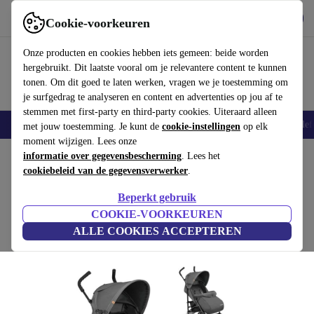
Download de app
Downloaden
Cookie-voorkeuren
Gebruik refurbed snel en eenvoudig
Onze producten en cookies hebben iets gemeen: beide worden
hergebruikt. Dit laatste vooral om je relevantere content te kunnen
tonen. Om dit goed te laten werken, vragen we je toestemming om
je surfgedrag te analyseren en content en advertenties op jou af te
stemmen met first-party en third-party cookies. Uiteraard alleen
Smartphones
Laptops
Tablets
Smartwatches
Accessoires
Koptelef
met jouw toestemming. Je kunt de
cookie-instellingen
op elk
moment wijzigen. Lees onze
Home
informatie over gegevensbescherming
Baby & kinderen
Kinderwagens & Buggy's
. Lees het
Buggy's
cookiebeleid van de gegevensverwerker
.
Lionelo Elia buggy
Beperkt gebruik
grijs
COOKIE-VOORKEUREN
ALLE COOKIES ACCEPTEREN
(Beoordelingen worden verzameld)