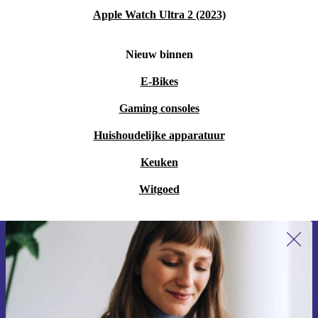
Apple Watch Ultra 2 (2023)
Nieuw binnen
E-Bikes
Gaming consoles
Huishoudelijke apparatuur
Keuken
Witgoed
Meld je aan voor onze nieuwsbrief en
ontvang €15 korting!
Mis nooit meer een aanbieding.