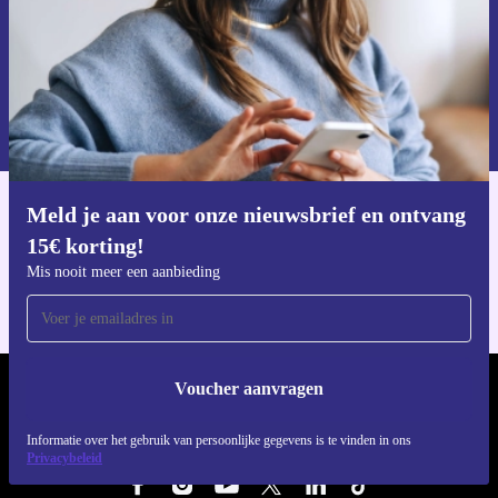
Voucher aanvragen
Informatie over het gebruik van persoonsgegevens vind je in ons
privacybeleid
.
Meld je aan voor onze nieuwsbrief en ontvang
Download de refurbed app
15€ korting!
Voor iOS en Android
Mis nooit meer een aanbieding
Voucher aanvragen
REFURBED NEDERLAND - RETHINK NEW.
Informatie over het gebruik van persoonlijke gegevens is te vinden in ons
VOLG ONS
Privacybeleid