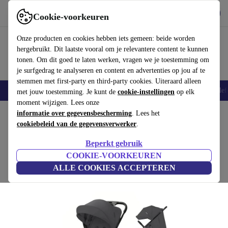
Download de app
Downloaden
Cookie-voorkeuren
Gebruik refurbed snel en eenvoudig
Onze producten en cookies hebben iets gemeen: beide worden
hergebruikt. Dit laatste vooral om je relevantere content te kunnen
tonen. Om dit goed te laten werken, vragen we je toestemming om
je surfgedrag te analyseren en content en advertenties op jou af te
stemmen met first-party en third-party cookies. Uiteraard alleen
Smartphones
Laptops
Tablets
Smartwatches
Accessoires
Koptelef
met jouw toestemming. Je kunt de
cookie-instellingen
op elk
moment wijzigen. Lees onze
Home
informatie over gegevensbescherming
Baby & kinderen
Kinderwagens & Buggy's
. Lees het
Kinderwagens
cookiebeleid van de gegevensverwerker
.
Kinderkraft TRIG 3 kinderwagen
Beperkt gebruik
grijs
COOKIE-VOORKEUREN
ALLE COOKIES ACCEPTEREN
(Beoordelingen worden verzameld)