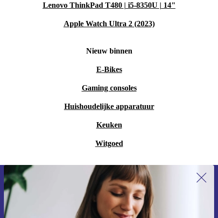
Lenovo ThinkPad T480 | i5-8350U | 14"
Apple Watch Ultra 2 (2023)
Nieuw binnen
E-Bikes
Gaming consoles
Huishoudelijke apparatuur
Keuken
Witgoed
Meld je aan voor onze nieuwsbrief en
ontvang €15 korting!
Mis nooit meer een aanbieding.