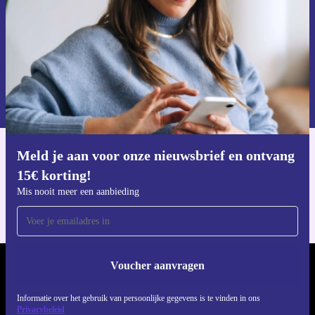
Voucher aanvragen
Informatie over het gebruik van persoonsgegevens vind je in ons
privacybeleid
.
Meld je aan voor onze nieuwsbrief en ontvang
Download de refurbed app
15€ korting!
Voor iOS en Android
Mis nooit meer een aanbieding
Voucher aanvragen
REFURBED NEDERLAND - RETHINK NEW.
Informatie over het gebruik van persoonlijke gegevens is te vinden in ons
VOLG ONS
Privacybeleid