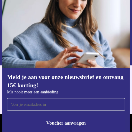
Mis nooit meer een aanbieding.
Voucher aanvragen
Informatie over het gebruik van persoonsgegevens vind je in ons
privacybeleid
.
Meld je aan voor onze nieuwsbrief en ontvang
Download de refurbed app
15€ korting!
Voor iOS en Android
Mis nooit meer een aanbieding
Voucher aanvragen
REFURBED NEDERLAND - RETHINK NEW.