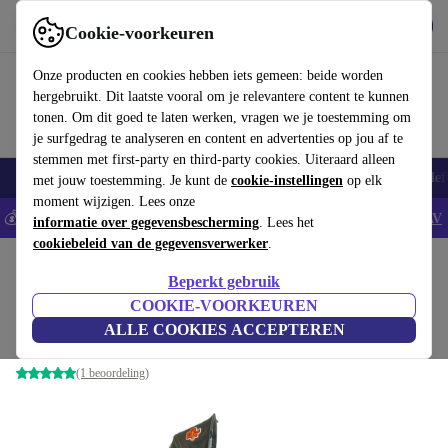
Download de app
Downloaden
Cookie-voorkeuren
Gebruik refurbed snel en eenvoudig
Onze producten en cookies hebben iets gemeen: beide worden
hergebruikt. Dit laatste vooral om je relevantere content te kunnen
tonen. Om dit goed te laten werken, vragen we je toestemming om
je surfgedrag te analyseren en content en advertenties op jou af te
stemmen met first-party en third-party cookies. Uiteraard alleen
Smartphones
Laptops
Tablets
Smartwatches
Accessoires
Koptelef
met jouw toestemming. Je kunt de
cookie-instellingen
op elk
moment wijzigen. Lees onze
💰Bespaar 5% EXTRA op alle iPhones - Code: IPHONEDEAL -
AV
informatie over gegevensbescherming
. Lees het
cookiebeleid van de gegevensverwerker
.
Home
Baby & kinderen
Kinderwagens & Buggy's
Kinderwagens
Beperkt gebruik
Joolz Geo³ Filling Pieces kinderwagen
COOKIE-VOORKEUREN
ALLE COOKIES ACCEPTEREN
donkergroen
(1 beoordeling)