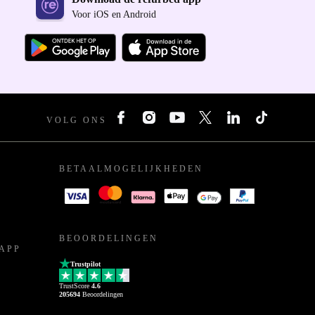
Voor iOS en Android
VOLG ONS
BETAALMOGELIJKHEDEN
BEOORDELINGEN
APP
Trustpilot
TrustScore
4.6
205694
Beoordelingen