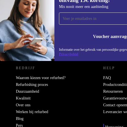
ontvang 15€ korting!
Meld je aan voor onze nieuwsbrief en
Mis nooit meer een aanbieding
ontvang €15 korting!
Mis nooit meer een aanbieding.
Voucher aanvrag
REFURBED NEDERLAND - RETHINK NEW.
Informatie over het gebruik van persoonlijke gegev
Privacybeleid
BEDRIJF
HELP
Waarom kiezen voor refurbed?
FAQ
Refurbishing proces
Productconditi
Duurzaamheid
Retourneren
Kwaliteit
Garantievoorw
Over ons
Contact opne
Werken bij refurbed
Leverancier w
Blog
Pers