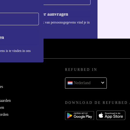
Voucher aanvragen
Informatie over het gebruik van persoonsgegevens vind je in
ons
privacybeleid
.
en
ens is te vinden in ons
REFURBED IN
Nederland
es
aarden
DOWNLOAD DE REFURBED 
men
orden