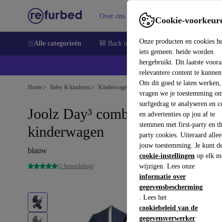
Over ons
Verkopen
Support
Cookie-voorkeur
Onze producten en cookies h
Alle categorieën
🎒 Back to school
Smartphones
Lapto
iets gemeen: beide worden
hergebruikt. Dit laatste voor
relevantere content te kunnen
Om dit goed te laten werken,
Home
Baby & kinderen
Kinderwagens & Buggy's
Kinderwagens
vragen we je toestemming om
surfgedrag te analyseren en c
Joolz Day³ combinatie
en advertenties op jou af te
stemmen met first-party en th
kinderwagen
party cookies. Uiteraard alle
jouw toestemming. Je kunt d
blauw
cookie-instellingen
op elk m
(1 beoordeling)
wijzigen. Lees onze
informatie over
gegevensbescherming
. Lees het
cookiebeleid van de
gegevensverwerker