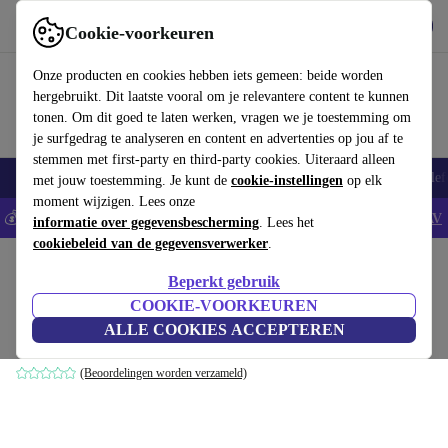
Download de app
Downloaden
Cookie-voorkeuren
Gebruik refurbed snel en eenvoudig
Onze producten en cookies hebben iets gemeen: beide worden
hergebruikt. Dit laatste vooral om je relevantere content te kunnen
tonen. Om dit goed te laten werken, vragen we je toestemming om
je surfgedrag te analyseren en content en advertenties op jou af te
stemmen met first-party en third-party cookies. Uiteraard alleen
Smartphones
Laptops
Tablets
Smartwatches
Accessoires
Koptelef
met jouw toestemming. Je kunt de
cookie-instellingen
op elk
moment wijzigen. Lees onze
💰Bespaar 5% EXTRA op alle iPhones - Code: IPHONEDEAL -
AV
informatie over gegevensbescherming
. Lees het
cookiebeleid van de gegevensverwerker
.
Home
Baby & kinderen
Kinderwagens & Buggy's
Beperkt gebruik
Joolz Day 1 frame
COOKIE-VOORKEUREN
ALLE COOKIES ACCEPTEREN
zilver
(Beoordelingen worden verzameld)