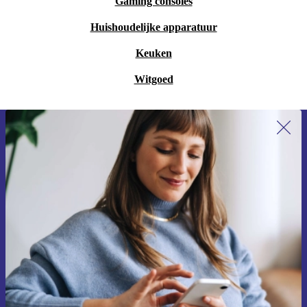
Gaming consoles
Huishoudelijke apparatuur
Keuken
Witgoed
Meld je aan voor onze nieuwsbrief en
ontvang €15 korting!
Mis nooit meer een aanbieding.
Voucher aanvragen
Informatie over het gebruik van persoonsgegevens vind je in ons
privacybeleid
.