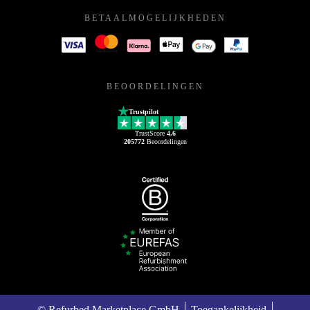
BETAALMOGELIJKHEDEN
BEOORDELINGEN
Trustpilot
TrustScore
4.6
205772
Beoordelingen
© Refurbed Marketplace GmbH
Toegankelijkheid