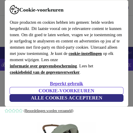
Download de app
Downloaden
Cookie-voorkeuren
Gebruik refurbed snel en eenvoudig
Onze producten en cookies hebben iets gemeen: beide worden
hergebruikt. Dit laatste vooral om je relevantere content te kunnen
tonen. Om dit goed te laten werken, vragen we je toestemming om
je surfgedrag te analyseren en content en advertenties op jou af te
stemmen met first-party en third-party cookies. Uiteraard alleen
Smartphones
Laptops
Tablets
Smartwatches
Accessoires
Koptelef
met jouw toestemming. Je kunt de
cookie-instellingen
op elk
moment wijzigen. Lees onze
💰Bespaar 5% EXTRA op alle iPhones - Code: IPHONEDEAL -
AV
informatie over gegevensbescherming
. Lees het
cookiebeleid van de gegevensverwerker
.
Home
Baby & kinderen
Kinderwagens & Buggy's
Kinderwagens
Beperkt gebruik
Joie Versatrax Laurel kinderwagen
COOKIE-VOORKEUREN
ALLE COOKIES ACCEPTEREN
groen
(Beoordelingen worden verzameld)