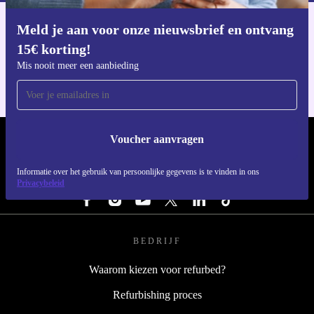
Meld je aan voor onze nieuwsbrief en ontvang
Download de refurbed app
15€ korting!
Voor iOS en Android
Mis nooit meer een aanbieding
Voucher aanvragen
REFURBED NEDERLAND - RETHINK NEW.
Informatie over het gebruik van persoonlijke gegevens is te vinden in ons
VOLG ONS
Privacybeleid
BEDRIJF
Waarom kiezen voor refurbed?
Refurbishing proces