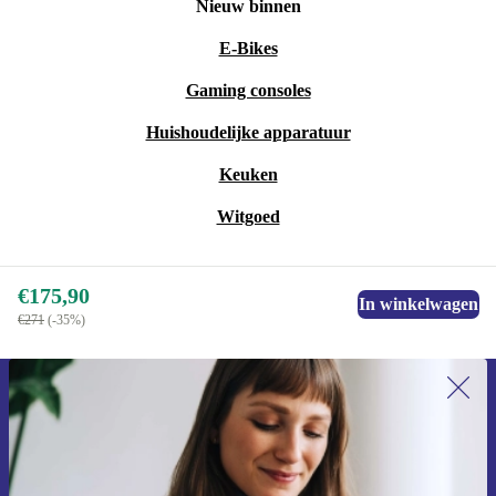
Nieuw binnen
E-Bikes
Gaming consoles
Huishoudelijke apparatuur
Keuken
Witgoed
€175,90
In winkelwagen
€271
(-35%)
Meld je aan voor onze nieuwsbrief en
ontvang €15 korting!
Mis nooit meer een aanbieding.