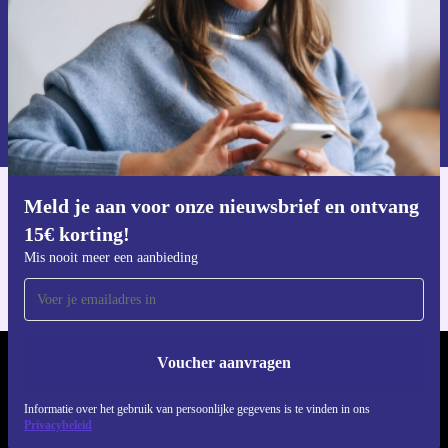
Voucher aanvragen
Informatie over het gebruik van persoonsgegevens vind je in ons
privacybeleid
.
Meld je aan voor onze nieuwsbrief en ontvang
Download de refurbed app
15€ korting!
Voor iOS en Android
Mis nooit meer een aanbieding
Voucher aanvragen
REFURBED NEDERLAND - RETHINK NEW.
Informatie over het gebruik van persoonlijke gegevens is te vinden in ons
VOLG ONS
Privacybeleid