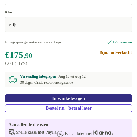
Heel goed
Kleur
grijs
Uitstekend
+€11
Inbegrepen garantie van de verkoper:
12 maanden
€175
Bijna uitverkocht
,90
€271
(-35%)
Verzending inbegrepen:
Aug 10 tot
Aug 12
30 dagen Gratis retourneren garantie
In winkelwagen
Bestel nu - betaal later
Aanvullende diensten
Snelle kassa met PayPal
Betaal later met