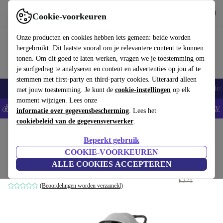
Download de app
Downloaden
Cookie-voorkeuren
Gebruik refurbed snel en eenvoudig
Onze producten en cookies hebben iets gemeen: beide worden
hergebruikt. Dit laatste vooral om je relevantere content te kunnen
tonen. Om dit goed te laten werken, vragen we je toestemming om
je surfgedrag te analyseren en content en advertenties op jou af te
stemmen met first-party en third-party cookies. Uiteraard alleen
Smartphones
Laptops
Tablets
Smartwatches
Accessoires
Koptelef
met jouw toestemming. Je kunt de
cookie-instellingen
op elk
moment wijzigen. Lees onze
💰Bespaar 5% EXTRA op alle iPhones - Code: IPHONEDEAL -
AV
informatie over gegevensbescherming
. Lees het
cookiebeleid van de gegevensverwerker
.
Home
Baby & kinderen
Kinderwagens & Buggy's
Kinderwagens
Beperkt gebruik
Inglesina Zenit kinderwagen
COOKIE-VOORKEUREN
ALLE COOKIES ACCEPTEREN
€175
,90
grijs
€271
(Beoordelingen worden verzameld)