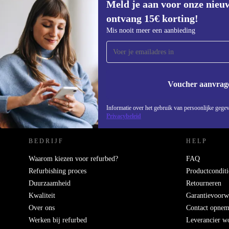
Meld je aan voor onze nieu
€169,90
€269,99
(-37%)
ontvang 15€ korting!
Meld je aan voor onze nieuwsbrief en
Mis nooit meer een aanbieding
ontvang €15 korting!
Mis nooit meer een aanbieding.
Voucher aanvrag
REFURBED NEDERLAND - RETHINK NEW.
Informatie over het gebruik van persoonlijke gegev
Privacybeleid
BEDRIJF
HELP
Waarom kiezen voor refurbed?
FAQ
Refurbishing proces
Productconditi
Duurzaamheid
Retourneren
Kwaliteit
Garantievoorw
Over ons
Contact opne
Werken bij refurbed
Leverancier w