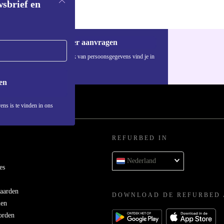
wsbrief en
Voucher aanvragen
Informatie over het gebruik van persoonsgegevens vind je in
ons
privacybeleid
.
en
ens is te vinden in ons
REFURBED IN
Nederland
es
aarden
DOWNLOAD DE REFURBED 
men
orden