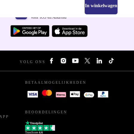
In winkelwagen
Download de refurbed app
Voor iOS en Android
VOLG ONS
BETAALMOGELIJKHEDEN
BEOORDELINGEN
APP
Trustpilot
TrustScore
4.6