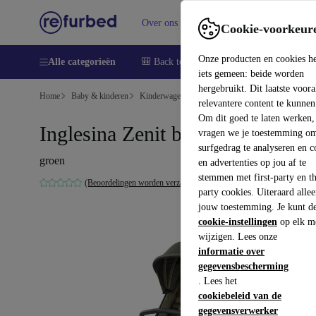
Over ons
Verkopen
Support
Cookie-voorkeur
Onze producten en cookies h
Alle categorieën
🎒 Back to school
Smartphones
Lapto
iets gemeen: beide worden
hergebruikt. Dit laatste voor
Home
Baby & kinderen
Kinderwagens & Buggy's
Buggy's
relevantere content te kunnen
Om dit goed te laten werken,
Inglesina Zenit buggy
vragen we je toestemming om
surfgedrag te analyseren en c
groen
en advertenties op jou af te
stemmen met first-party en th
(Beoordelingen worden verzameld)
party cookies. Uiteraard alle
jouw toestemming. Je kunt d
cookie-instellingen
op elk m
wijzigen. Lees onze
informatie over
gegevensbescherming
. Lees het
cookiebeleid van de
gegevensverwerker