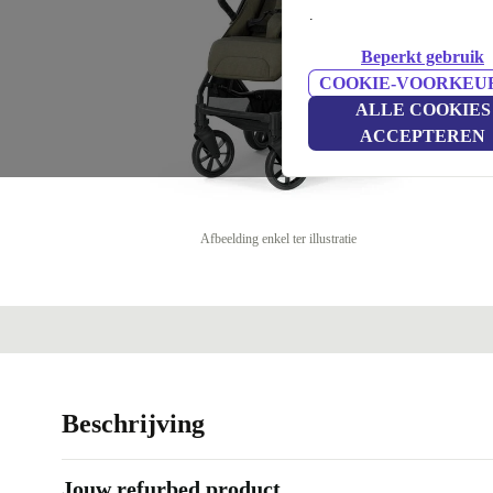
.
Beperkt gebruik
COOKIE-VOORKEU
ALLE COOKIES
ACCEPTEREN
Afbeelding enkel ter illustratie
Beschrijving
Jouw refurbed product