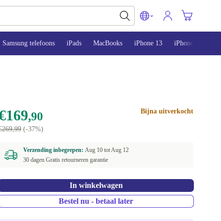
Samsung telefoons
iPads
MacBooks
iPhone 13
iPhone 14
iP
€169
Bijna uitverkocht
,90
€269,99
(-37%)
Verzending inbegrepen:
Aug 10 tot
Aug 12
30 dagen Gratis retourneren garantie
In winkelwagen
Bestel nu - betaal later