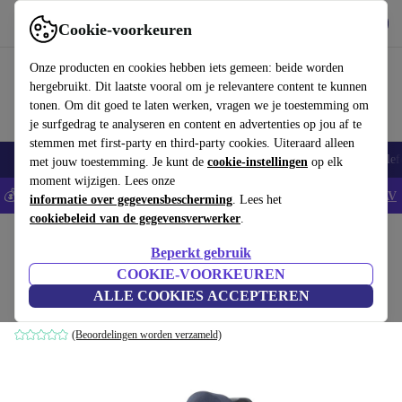
Download de app
Downloaden
Cookie-voorkeuren
Gebruik refurbed snel en eenvoudig
Onze producten en cookies hebben iets gemeen: beide worden
hergebruikt. Dit laatste vooral om je relevantere content te kunnen
tonen. Om dit goed te laten werken, vragen we je toestemming om
je surfgedrag te analyseren en content en advertenties op jou af te
stemmen met first-party en third-party cookies. Uiteraard alleen
Smartphones
Laptops
Tablets
Smartwatches
Accessoires
Koptelef
met jouw toestemming. Je kunt de
cookie-instellingen
op elk
moment wijzigen. Lees onze
💰Bespaar 5% EXTRA op alle iPhones - Code: IPHONEDEAL -
AV
informatie over gegevensbescherming
. Lees het
cookiebeleid van de gegevensverwerker
.
Home
Baby & kinderen
Kinderwagens & Buggy's
Buggy's
Beperkt gebruik
Inglesina Sketch kinderwagen
COOKIE-VOORKEUREN
ALLE COOKIES ACCEPTEREN
blauw
(Beoordelingen worden verzameld)