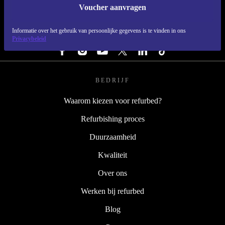
Voucher aanvragen
REFURBED NEDERLAND - RETHINK NEW.
Informatie over het gebruik van persoonlijke gegevens is te vinden in ons
VOLG ONS
Privacybeleid
BEDRIJF
Waarom kiezen voor refurbed?
Refurbishing proces
Duurzaamheid
Kwaliteit
Over ons
Werken bij refurbed
Blog