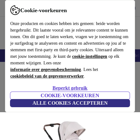
Download de app
Downloaden
Cookie-voorkeuren
Gebruik refurbed snel en eenvoudig
Onze producten en cookies hebben iets gemeen: beide worden
hergebruikt. Dit laatste vooral om je relevantere content te kunnen
tonen. Om dit goed te laten werken, vragen we je toestemming om
je surfgedrag te analyseren en content en advertenties op jou af te
stemmen met first-party en third-party cookies. Uiteraard alleen
Smartphones
Laptops
Tablets
Smartwatches
Accessoires
Koptelef
met jouw toestemming. Je kunt de
cookie-instellingen
op elk
moment wijzigen. Lees onze
Home
informatie over gegevensbescherming
Baby & kinderen
Kinderwagens & Buggy's
. Lees het
Buggy's
cookiebeleid van de gegevensverwerker
.
Hauck Walk N Care kinderwagen
Beperkt gebruik
beige
COOKIE-VOORKEUREN
ALLE COOKIES ACCEPTEREN
(Beoordelingen worden verzameld)