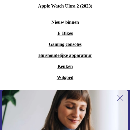
Apple Watch Ultra 2 (2023)
Nieuw binnen
E-Bikes
Gaming consoles
Huishoudelijke apparatuur
Keuken
Witgoed
Meld je aan voor onze nieuwsbrief en
ontvang €15 korting!
Mis nooit meer een aanbieding.