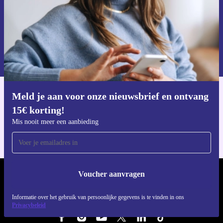
Voucher aanvragen
Informatie over het gebruik van persoonsgegevens vind je in ons
privacybeleid
.
Meld je aan voor onze nieuwsbrief en ontvang
Download de refurbed app
15€ korting!
Voor iOS en Android
Mis nooit meer een aanbieding
Voucher aanvragen
REFURBED NEDERLAND - RETHINK NEW.
Informatie over het gebruik van persoonlijke gegevens is te vinden in ons
VOLG ONS
Privacybeleid