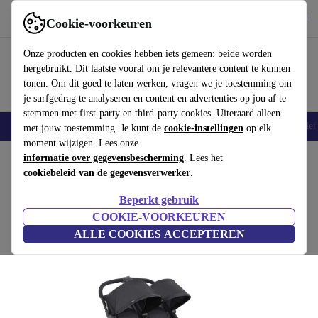
Download de app
Downloaden
Cookie-voorkeuren
Gebruik refurbed snel en eenvoudig
Onze producten en cookies hebben iets gemeen: beide worden
hergebruikt. Dit laatste vooral om je relevantere content te kunnen
tonen. Om dit goed te laten werken, vragen we je toestemming om
je surfgedrag te analyseren en content en advertenties op jou af te
stemmen met first-party en third-party cookies. Uiteraard alleen
Smartphones
Laptops
Tablets
Smartwatches
Accessoires
Koptelef
met jouw toestemming. Je kunt de
cookie-instellingen
op elk
moment wijzigen. Lees onze
Home
informatie over gegevensbescherming
Baby & kinderen
Kinderwagens & Buggy's
. Lees het
Buggy's
cookiebeleid van de gegevensverwerker
.
Hauck Swift X Duo Tweelingbuggy
Beperkt gebruik
zwart
COOKIE-VOORKEUREN
ALLE COOKIES ACCEPTEREN
(Beoordelingen worden verzameld)