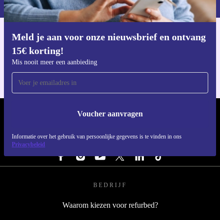
Meld je aan voor onze nieuwsbrief en ontvang
Download de refurbed app
15€ korting!
Voor iOS en Android
Mis nooit meer een aanbieding
Voucher aanvragen
REFURBED NEDERLAND - RETHINK NEW.
Informatie over het gebruik van persoonlijke gegevens is te vinden in ons
VOLG ONS
Privacybeleid
BEDRIJF
Waarom kiezen voor refurbed?