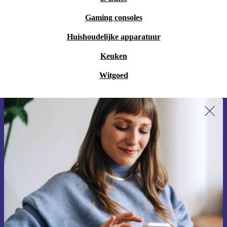
Gaming consoles
Huishoudelijke apparatuur
Keuken
Witgoed
Meld je aan voor onze nieuwsbrief en
ontvang €15 korting!
Mis nooit meer een aanbieding.
Voucher aanvragen
Informatie over het gebruik van persoonsgegevens vind je in ons
privacybeleid
.