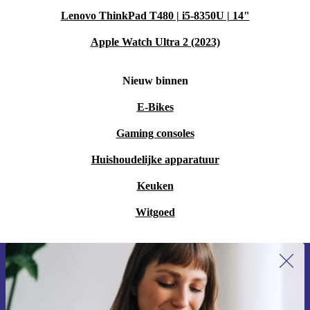
Lenovo ThinkPad T480 | i5-8350U | 14"
Apple Watch Ultra 2 (2023)
Nieuw binnen
E-Bikes
Gaming consoles
Huishoudelijke apparatuur
Keuken
Witgoed
Meld je aan voor onze nieuwsbrief en
ontvang €15 korting!
Mis nooit meer een aanbieding.