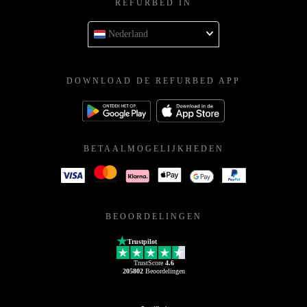
REFURBED IN
Nederland
DOWNLOAD DE REFURBED APP
BETAALMOGELIJKHEDEN
BEOORDELINGEN
Trustpilot
TrustScore
4.6
205802
Beoordelingen