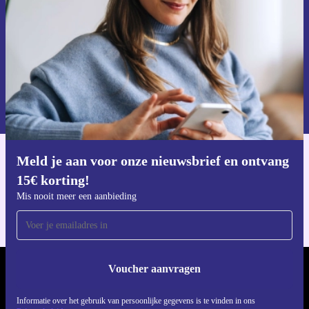
Voucher aanvragen
Informatie over het gebruik van persoonsgegevens vind je in ons
privacybeleid
.
Meld je aan voor onze nieuwsbrief en ontvang
Download de refurbed app
15€ korting!
Voor iOS en Android
Mis nooit meer een aanbieding
Voucher aanvragen
REFURBED NEDERLAND - RETHINK NEW.
Informatie over het gebruik van persoonlijke gegevens is te vinden in ons
VOLG ONS