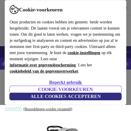
Download de app
Downloaden
Cookie-voorkeuren
Gebruik refurbed snel en eenvoudig
Onze producten en cookies hebben iets gemeen: beide worden
hergebruikt. Dit laatste vooral om je relevantere content te kunnen
tonen. Om dit goed te laten werken, vragen we je toestemming om
je surfgedrag te analyseren en content en advertenties op jou af te
stemmen met first-party en third-party cookies. Uiteraard alleen
Smartphones
Laptops
Tablets
Smartwatches
Accessoires
Koptelef
met jouw toestemming. Je kunt de
cookie-instellingen
op elk
moment wijzigen. Lees onze
💰Bespaar 5% EXTRA op alle iPhones - Code: IPHONEDEAL -
AV
informatie over gegevensbescherming
. Lees het
cookiebeleid van de gegevensverwerker
.
Home
Baby & kinderen
Kinderwagens & Buggy's
Buggy's
Beperkt gebruik
Hauck Citi Neo ll buggy
COOKIE-VOORKEUREN
ALLE COOKIES ACCEPTEREN
grijs
(Beoordelingen worden verzameld)