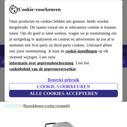
Download de app
Downloaden
Cookie-voorkeuren
Gebruik refurbed snel en eenvoudig
Onze producten en cookies hebben iets gemeen: beide worden
hergebruikt. Dit laatste vooral om je relevantere content te kunnen
tonen. Om dit goed te laten werken, vragen we je toestemming om
je surfgedrag te analyseren en content en advertenties op jou af te
stemmen met first-party en third-party cookies. Uiteraard alleen
Smartphones
Laptops
Tablets
Smartwatches
Accessoires
Koptelef
met jouw toestemming. Je kunt de
cookie-instellingen
op elk
moment wijzigen. Lees onze
💰Bespaar 5% EXTRA op alle iPhones - Code: IPHONEDEAL -
AV
informatie over gegevensbescherming
. Lees het
cookiebeleid van de gegevensverwerker
.
Home
Baby & kinderen
Kinderwagens & Buggy's
Buggy's
Beperkt gebruik
Hauck buggy snel 4R
COOKIE-VOORKEUREN
ALLE COOKIES ACCEPTEREN
grijs
(Beoordelingen worden verzameld)