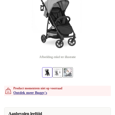
Afbeelding enkel ter illustratie
Product momenteen niet op voorraad
Ontdek meer Buggy's
Aanbevolen leeftijd