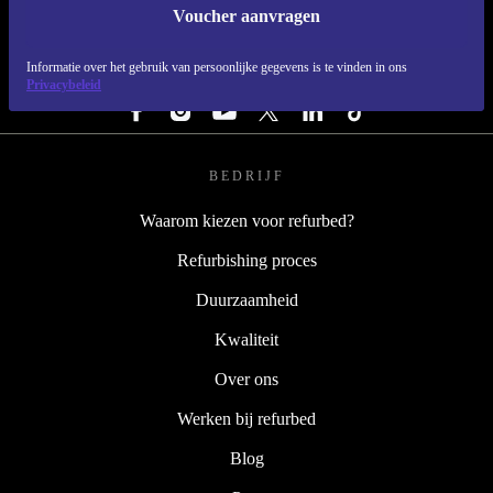
Voucher aanvragen
REFURBED NEDERLAND - RETHINK NEW.
Informatie over het gebruik van persoonlijke gegevens is te vinden in ons
VOLG ONS
Privacybeleid
BEDRIJF
Waarom kiezen voor refurbed?
Refurbishing proces
Duurzaamheid
Kwaliteit
Over ons
Werken bij refurbed
Blog