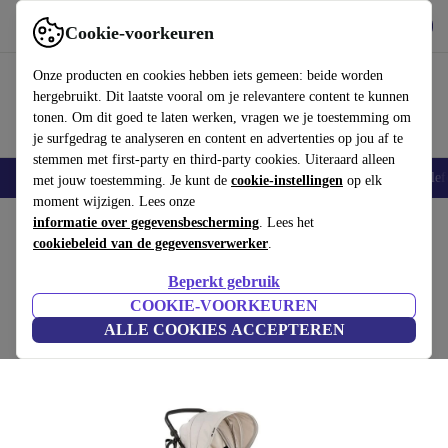
Download de app
Downloaden
Cookie-voorkeuren
Gebruik refurbed snel en eenvoudig
Onze producten en cookies hebben iets gemeen: beide worden
hergebruikt. Dit laatste vooral om je relevantere content te kunnen
tonen. Om dit goed te laten werken, vragen we je toestemming om
je surfgedrag te analyseren en content en advertenties op jou af te
stemmen met first-party en third-party cookies. Uiteraard alleen
Smartphones
Laptops
Tablets
Smartwatches
Accessoires
Koptelef
met jouw toestemming. Je kunt de
cookie-instellingen
op elk
moment wijzigen. Lees onze
Home
informatie over gegevensbescherming
Baby & kinderen
Kinderwagens & Buggy's
. Lees het
Buggy's
cookiebeleid van de gegevensverwerker
.
Hauck buggy snel 4D
Beperkt gebruik
beige
COOKIE-VOORKEUREN
ALLE COOKIES ACCEPTEREN
(Beoordelingen worden verzameld)