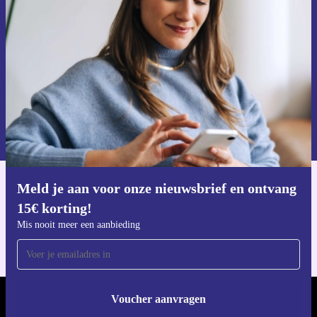
ontvang €15 korting!
Mis nooit meer een aanbieding.
Voucher aanvragen
Informatie over het gebruik van persoonsgegevens vind je in ons
privacybeleid
.
Meld je aan voor onze nieuwsbrief en ontvang
Download de refurbed app
15€ korting!
Voor iOS en Android
Mis nooit meer een aanbieding
Voucher aanvragen
REFURBED NEDERLAND - RETHINK NEW.