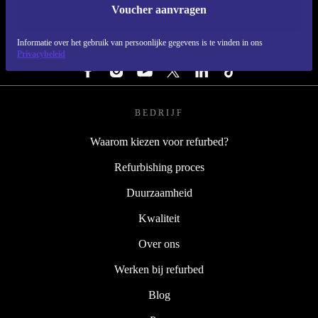
Voucher aanvragen
REFURBED NEDERLAND - RETHINK NEW.
Informatie over het gebruik van persoonlijke gegevens is te vinden in ons
VOLG ONS
Privacybeleid
BEDRIJF
Waarom kiezen voor refurbed?
Refurbishing proces
Duurzaamheid
Kwaliteit
Over ons
Werken bij refurbed
Blog