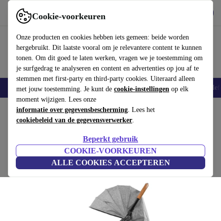
Download de app
Downloaden
Cookie-voorkeuren
Gebruik refurbed snel en eenvoudig
Onze producten en cookies hebben iets gemeen: beide worden
hergebruikt. Dit laatste vooral om je relevantere content te kunnen
tonen. Om dit goed te laten werken, vragen we je toestemming om
je surfgedrag te analyseren en content en advertenties op jou af te
stemmen met first-party en third-party cookies. Uiteraard alleen
Smartphones
Laptops
Tablets
Smartwatches
Accessoires
Koptelef
met jouw toestemming. Je kunt de
cookie-instellingen
op elk
moment wijzigen. Lees onze
Home
informatie over gegevensbescherming
Baby & kinderen
Kinderwagens & Buggy's
. Lees het
Kinderwagens
cookiebeleid van de gegevensverwerker
.
Gesslein Smiloo Cuby kinderwagen
Beperkt gebruik
grijs
COOKIE-VOORKEUREN
ALLE COOKIES ACCEPTEREN
(Beoordelingen worden verzameld)