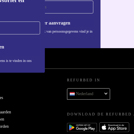
wsbrief en
Voucher aanvragen
Informatie over het gebruik van persoonsgegevens vind je in
ons
privacybeleid
.
en
ens is te vinden in ons
REFURBED IN
Nederland
es
aarden
DOWNLOAD DE REFURBED 
men
orden