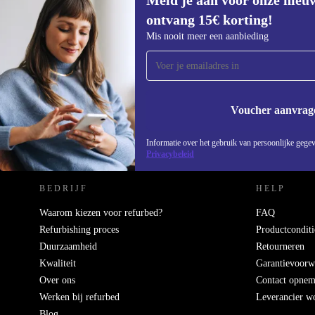
Meld je aan voor onze nieu
ontvang 15€ korting!
Meld je aan voor onze nieuwsbrief en
Mis nooit meer een aanbieding
ontvang €15 korting!
Mis nooit meer een aanbieding.
Voucher aanvrag
REFURBED NEDERLAND - RETHINK NEW.
Informatie over het gebruik van persoonlijke gegev
Privacybeleid
BEDRIJF
HELP
Waarom kiezen voor refurbed?
FAQ
Refurbishing proces
Productconditi
Duurzaamheid
Retourneren
Kwaliteit
Garantievoorw
Over ons
Contact opne
Werken bij refurbed
Leverancier w
Blog