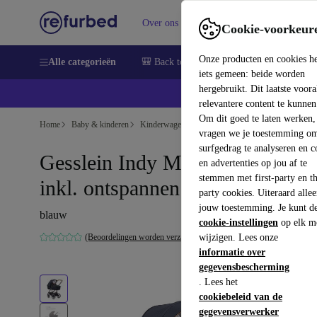
Over ons
Verkopen
Support
Cookie-voorkeur
Onze producten en cookies h
Alle categorieën
🎒 Back to school
Smartphones
Lapto
iets gemeen: beide worden
hergebruikt. Dit laatste voor
relevantere content te kunnen
Om dit goed te laten werken,
Home
Baby & kinderen
Kinderwagens & Buggy's
Kinderwagens
vragen we je toestemming om
surfgedrag te analyseren en c
Gesslein Indy M2 kinderwagen
en advertenties op jou af te
stemmen met first-party en th
inkl. ontspannen babybadje
party cookies. Uiteraard alle
jouw toestemming. Je kunt d
blauw
cookie-instellingen
op elk m
(Beoordelingen worden verzameld)
wijzigen. Lees onze
informatie over
gegevensbescherming
. Lees het
cookiebeleid van de
gegevensverwerker