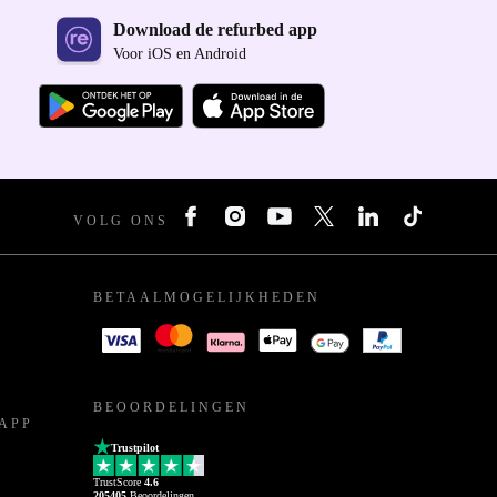
Download de refurbed app
Voor iOS en Android
VOLG ONS
BETAALMOGELIJKHEDEN
BEOORDELINGEN
APP
Trustpilot
TrustScore
4.6
205405
Beoordelingen