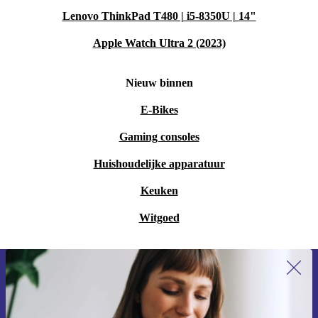
Lenovo ThinkPad T480 | i5-8350U | 14"
Apple Watch Ultra 2 (2023)
Nieuw binnen
E-Bikes
Gaming consoles
Huishoudelijke apparatuur
Keuken
Witgoed
Meld je aan voor onze nieuwsbrief en
ontvang €15 korting!
Mis nooit meer een aanbieding.