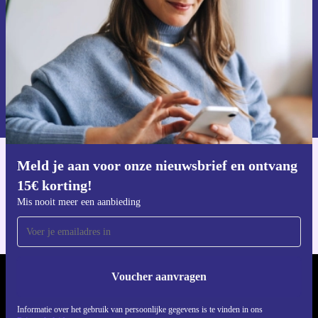
Voucher aanvragen
Informatie over het gebruik van persoonsgegevens vind je in ons
privacybeleid
.
Meld je aan voor onze nieuwsbrief en ontvang
Download de refurbed app
15€ korting!
Voor iOS en Android
Mis nooit meer een aanbieding
Voucher aanvragen
REFURBED NEDERLAND - RETHINK NEW.
Informatie over het gebruik van persoonlijke gegevens is te vinden in ons
VOLG ONS