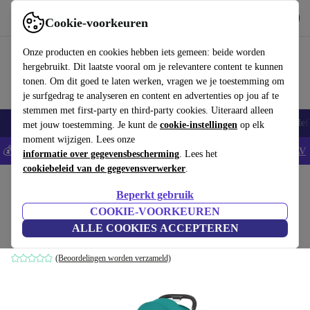
Download de app
Downloaden
Cookie-voorkeuren
Gebruik refurbed snel en eenvoudig
Onze producten en cookies hebben iets gemeen: beide worden
hergebruikt. Dit laatste vooral om je relevantere content te kunnen
tonen. Om dit goed te laten werken, vragen we je toestemming om
je surfgedrag te analyseren en content en advertenties op jou af te
stemmen met first-party en third-party cookies. Uiteraard alleen
Smartphones
Laptops
Tablets
Smartwatches
Accessoires
Koptelef
met jouw toestemming. Je kunt de
cookie-instellingen
op elk
moment wijzigen. Lees onze
💰Bespaar 5% EXTRA op alle iPhones - Code: IPHONEDEAL -
AV
informatie over gegevensbescherming
. Lees het
cookiebeleid van de gegevensverwerker
.
Home
Baby & kinderen
Kinderwagens & Buggy's
Buggy's
Beperkt gebruik
gb goud Qbit+ All Terrain buggy
COOKIE-VOORKEUREN
ALLE COOKIES ACCEPTEREN
groen
(Beoordelingen worden verzameld)