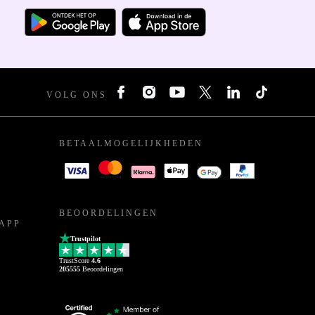
VOLG ONS
BETAALMOGELIJKHEDEN
BEOORDELINGEN
APP
Trustpilot
TrustScore
4.6
205555
Beoordelingen