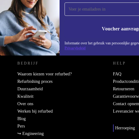
ontvang €15 korting!
Mis nooit meer een aanbieding.
Voucher aanvrag
REFURBED NEDERLAND - RETHINK NEW.
Informatie over het gebruik van persoonlijke gegev
Privacybeleid
BEDRIJF
HELP
Waarom kiezen voor refurbed?
FAQ
Refurbishing proces
Productconditi
Duurzaamheid
Retourneren
Kwaliteit
Garantievoorw
Over ons
Contact opne
Werken bij refurbed
Leverancier w
Blog
Pers
Herroeping
↪ Engineering