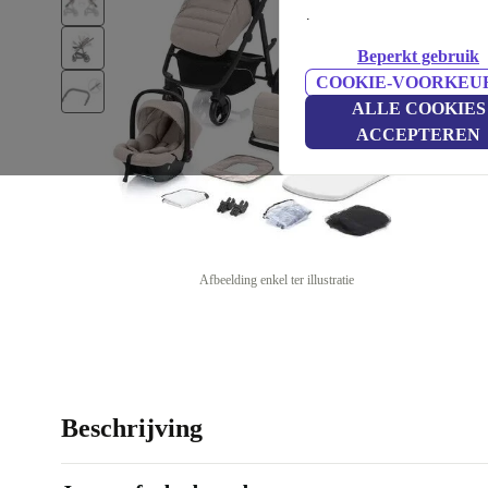
.
Beperkt gebruik
COOKIE-VOORKEU
ALLE COOKIES
ACCEPTEREN
Afbeelding enkel ter illustratie
Beschrijving