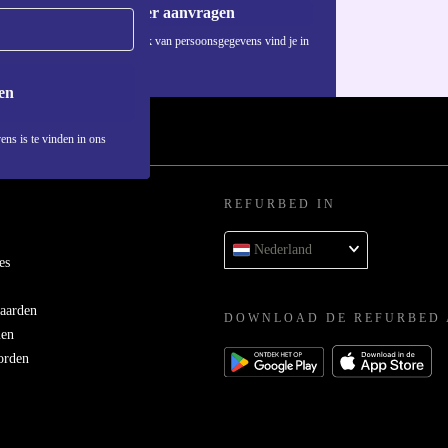
Voucher aanvragen
Informatie over het gebruik van persoonsgegevens vind je in
ons
privacybeleid
.
en
ens is te vinden in ons
REFURBED IN
Nederland
es
aarden
DOWNLOAD DE REFURBED 
men
orden