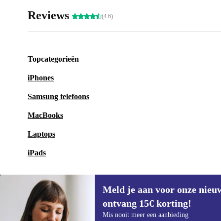
Reviews
(4.6)
Topcategorieën
iPhones
Samsung telefoons
MacBooks
Laptops
iPads
Meld je aan voor onze nieu
ontvang 15€ korting!
Meld je aan voor onze nieuwsbrief en
Mis nooit meer een aanbieding