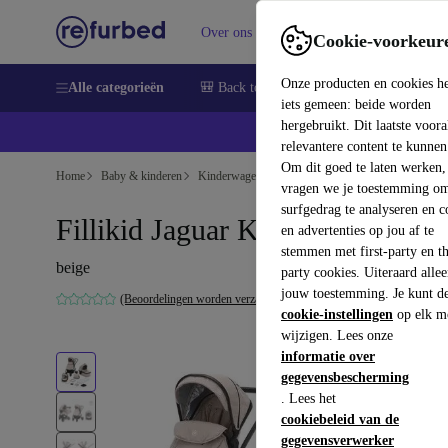
Over ons
Verkopen
Support
Cookie-voorkeur
Onze producten en cookies h
Alle categorieën
🎒 Back to school
Smartphones
Lapto
iets gemeen: beide worden
hergebruikt. Dit laatste voor
relevantere content te kunnen
Om dit goed te laten werken,
Home
Baby & kinderen
Kinderwagens & Buggy's
Kinderwagens
vragen we je toestemming om
surfgedrag te analyseren en c
Fillikid Jaguar Kinderwagenset
en advertenties op jou af te
stemmen met first-party en th
beige
party cookies. Uiteraard alle
jouw toestemming. Je kunt d
(Beoordelingen worden verzameld)
cookie-instellingen
op elk m
wijzigen. Lees onze
informatie over
gegevensbescherming
. Lees het
cookiebeleid van de
gegevensverwerker