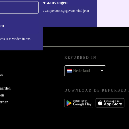
Voucher aanvragen
Informatie over het gebruik van persoonsgegevens vind je in
ons
privacybeleid
.
en
ens is te vinden in ons
REFURBED IN
Nederland
es
aarden
DOWNLOAD DE REFURBED 
men
orden