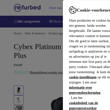
Over ons
Verkopen
Support
Cookie-voorkeur
Onze producten en cookies h
Alle categorieën
🎒 Back to school
Smartphones
Lapto
iets gemeen: beide worden
hergebruikt. Dit laatste voor
Home
Baby & kinderen
Kinderwagens & Buggy's
relevantere content te kunnen
Om dit goed te laten werken,
Cybex Platinum Priam zitpakket
vragen we je toestemming om
surfgedrag te analyseren en c
Plus
en advertenties op jou af te
stemmen met first-party en th
zwart
party cookies. Uiteraard alle
jouw toestemming. Je kunt d
(Beoordelingen worden verzameld)
cookie-instellingen
op elk m
wijzigen. Lees onze
informatie over
gegevensbescherming
. Lees het
cookiebeleid van de
gegevensverwerker