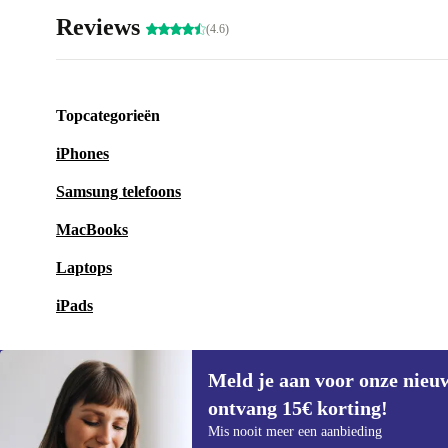
Reviews
(4.6)
Topcategorieën
iPhones
Samsung telefoons
MacBooks
Laptops
iPads
Meld je aan voor onze nieu
ontvang 15€ korting!
Meld je aan voor onze nieuwsbrief en
Mis nooit meer een aanbieding
ontvang €15 korting!