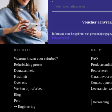
Mis nooit meer een aanbieding.
Voucher aanvrag
REFURBED NEDERLAND - RETHINK NEW.
Informatie over het gebruik van persoonlijke gegev
Privacybeleid
BEDRIJF
HELP
Waarom kiezen voor refurbed?
FAQ
Refurbishing proces
Productconditi
Duurzaamheid
Retourneren
Kwaliteit
Garantievoorw
Over ons
Contact opne
Werken bij refurbed
Leverancier w
Blog
Pers
Herroeping
↪ Engineering