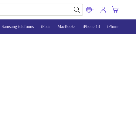
Samsung telefoons
iPads
MacBooks
iPhone 13
iPhone 14
iP