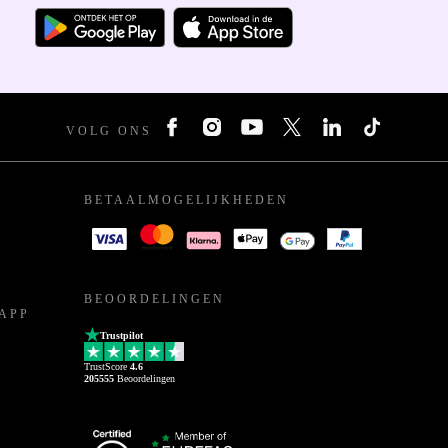
VOLG ONS
BETAALMOGELIJKHEDEN
BEOORDELINGEN
APP
Trustpilot
TrustScore
4.6
205555
Beoordelingen