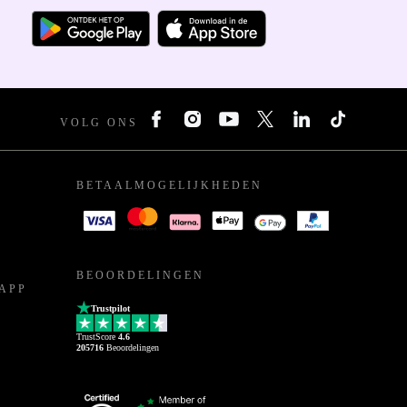
VOLG ONS
BETAALMOGELIJKHEDEN
BEOORDELINGEN
APP
Trustpilot
TrustScore
4.6
205716
Beoordelingen