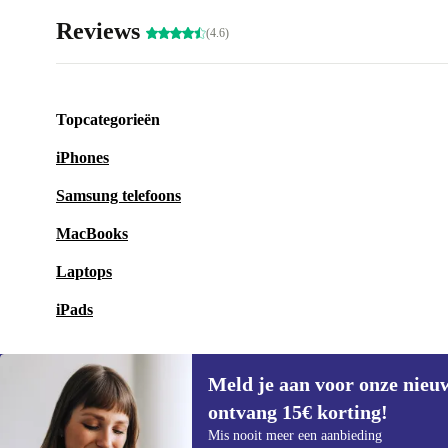
Reviews
(4.6)
Topcategorieën
iPhones
Samsung telefoons
MacBooks
Laptops
iPads
Meld je aan voor onze nieu
ontvang 15€ korting!
Meld je aan voor onze nieuwsbrief en
Mis nooit meer een aanbieding