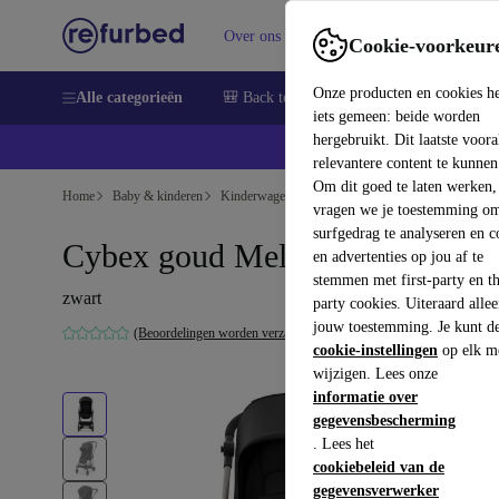
Over ons
Verkopen
Support
Cookie-voorkeur
Onze producten en cookies h
Alle categorieën
🎒 Back to school
Smartphones
Lapto
iets gemeen: beide worden
hergebruikt. Dit laatste voor
relevantere content te kunnen
Om dit goed te laten werken,
Home
Baby & kinderen
Kinderwagens & Buggy's
Buggy's
vragen we je toestemming om
surfgedrag te analyseren en c
Cybex goud Melio buggy
en advertenties op jou af te
stemmen met first-party en th
zwart
party cookies. Uiteraard alle
jouw toestemming. Je kunt d
(Beoordelingen worden verzameld)
cookie-instellingen
op elk m
wijzigen. Lees onze
informatie over
gegevensbescherming
. Lees het
cookiebeleid van de
gegevensverwerker