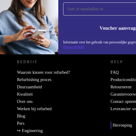
ontvang €15 korting!
Mis nooit meer een aanbieding.
Voucher aanvrag
REFURBED NEDERLAND - RETHINK NEW.
Informatie over het gebruik van persoonlijke gegev
Privacybeleid
BEDRIJF
HELP
Waarom kiezen voor refurbed?
FAQ
Refurbishing proces
Productconditi
Duurzaamheid
Retourneren
Kwaliteit
Garantievoorw
Over ons
Contact opne
Werken bij refurbed
Leverancier w
Blog
Pers
Herroeping
↪ Engineering