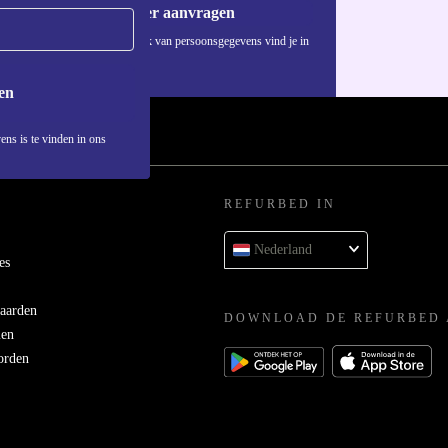
Voucher aanvragen
Informatie over het gebruik van persoonsgegevens vind je in
ons
privacybeleid
.
en
ens is te vinden in ons
REFURBED IN
Nederland
es
aarden
DOWNLOAD DE REFURBED 
men
orden