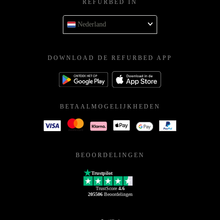
REFURBED IN
Nederland
DOWNLOAD DE REFURBED APP
BETAALMOGELIJKHEDEN
BEOORDELINGEN
Trustpilot
TrustScore
4.6
205506
Beoordelingen