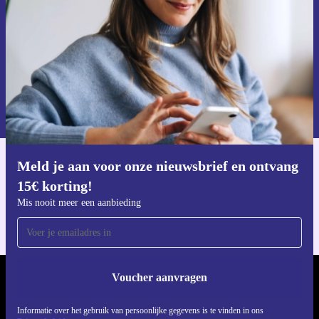
Voucher aanvragen
Informatie over het gebruik van persoonsgegevens vind je in ons
privacybeleid
.
Meld je aan voor onze nieuwsbrief en ontvang
Download de refurbed app
15€ korting!
Voor iOS en Android
Mis nooit meer een aanbieding
Voucher aanvragen
REFURBED NEDERLAND - RETHINK NEW.
Informatie over het gebruik van persoonlijke gegevens is te vinden in ons
VOLG ONS