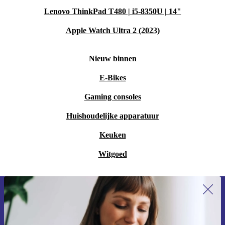
Lenovo ThinkPad T480 | i5-8350U | 14"
Apple Watch Ultra 2 (2023)
Nieuw binnen
E-Bikes
Gaming consoles
Huishoudelijke apparatuur
Keuken
Witgoed
Meld je aan voor onze nieuwsbrief en
ontvang €15 korting!
Mis nooit meer een aanbieding.