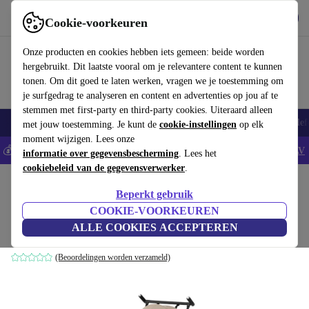
Download de app
Downloaden
Cookie-voorkeuren
Gebruik refurbed snel en eenvoudig
Onze producten en cookies hebben iets gemeen: beide worden
hergebruikt. Dit laatste vooral om je relevantere content te kunnen
tonen. Om dit goed te laten werken, vragen we je toestemming om
je surfgedrag te analyseren en content en advertenties op jou af te
stemmen met first-party en third-party cookies. Uiteraard alleen
Smartphones
Laptops
Tablets
Smartwatches
Accessoires
Koptelef
met jouw toestemming. Je kunt de
cookie-instellingen
op elk
moment wijzigen. Lees onze
💰Bespaar 5% EXTRA op alle iPhones - Code: IPHONEDEAL -
AV
informatie over gegevensbescherming
. Lees het
cookiebeleid van de gegevensverwerker
.
Home
Baby & kinderen
Kinderwagens & Buggy's
Kinderwagens
Beperkt gebruik
Cybex goud Libelle kinderwagen
COOKIE-VOORKEUREN
ALLE COOKIES ACCEPTEREN
beige
(Beoordelingen worden verzameld)