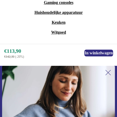
Gaming consoles
Huishoudelijke apparatuur
Keuken
Witgoed
€113,90
In winkelwagen
€142,30
(-20%)
Meld je aan voor onze nieuwsbrief en
ontvang €15 korting!
Mis nooit meer een aanbieding.