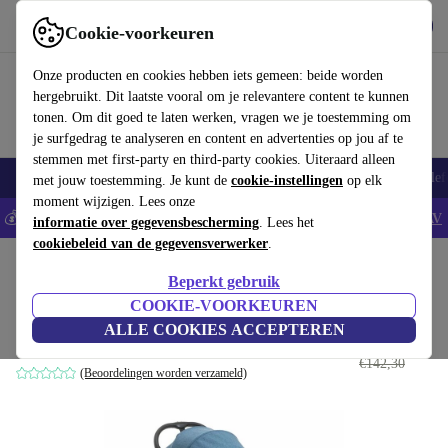
Download de app
Downloaden
Cookie-voorkeuren
Gebruik refurbed snel en eenvoudig
Onze producten en cookies hebben iets gemeen: beide worden
hergebruikt. Dit laatste vooral om je relevantere content te kunnen
tonen. Om dit goed te laten werken, vragen we je toestemming om
je surfgedrag te analyseren en content en advertenties op jou af te
stemmen met first-party en third-party cookies. Uiteraard alleen
Smartphones
Laptops
Tablets
Smartwatches
Accessoires
Koptelef
met jouw toestemming. Je kunt de
cookie-instellingen
op elk
moment wijzigen. Lees onze
💰Bespaar 5% EXTRA op alle iPhones - Code: IPHONEDEAL -
AV
informatie over gegevensbescherming
. Lees het
cookiebeleid van de gegevensverwerker
.
Home
Baby & kinderen
Kinderwagens & Buggy's
Buggy's
Beperkt gebruik
Chicco TrollyMe buggy
COOKIE-VOORKEUREN
ALLE COOKIES ACCEPTEREN
€113
,90
grijs
€142,30
(Beoordelingen worden verzameld)