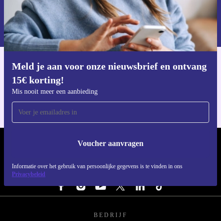
Voucher aanvragen
Informatie over het gebruik van persoonsgegevens vind je in ons
privacybeleid
.
Meld je aan voor onze nieuwsbrief en ontvang
Download de refurbed app
15€ korting!
Voor iOS en Android
Mis nooit meer een aanbieding
Voucher aanvragen
REFURBED NEDERLAND - RETHINK NEW.
Informatie over het gebruik van persoonlijke gegevens is te vinden in ons
VOLG ONS
Privacybeleid
BEDRIJF