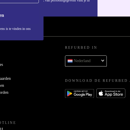
Informatie over het gebruik van persoonsgegevens vind je in
ons
privacybeleid
.
en
ens is te vinden in ons
REFURBED IN
Nederland
es
aarden
DOWNLOAD DE REFURBED 
men
orden
OTLINE
01