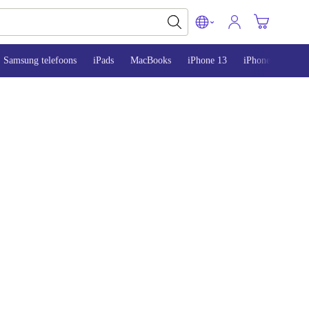
Samsung telefoons
iPads
MacBooks
iPhone 13
iPhone 14
iP