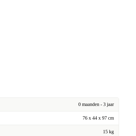
0 maanden - 3 jaar
‎76 x 44 x 97 cm
15 kg