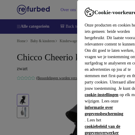
Over ons
Verkopen
Support
Cookie-voorkeur
Onze producten en cookies h
Alle categorieën
🎒 Back to school
Smartphones
Lapto
iets gemeen: beide worden
hergebruikt. Dit laatste voor
Home
Baby & kinderen
Kinderwagens & Buggy's
Kinderwagens
relevantere content te kunnen
Om dit goed te laten werken,
Chicco Cheerio kinderwagen
vragen we je toestemming om
surfgedrag te analyseren en c
zwart
en advertenties op jou af te
stemmen met first-party en th
(Beoordelingen worden verzameld)
party cookies. Uiteraard alle
jouw toestemming. Je kunt d
cookie-instellingen
op elk m
wijzigen. Lees onze
informatie over
gegevensbescherming
. Lees het
cookiebeleid van de
gegevensverwerker