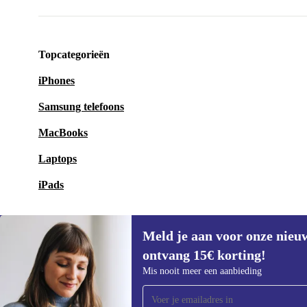
Topcategorieën
iPhones
Samsung telefoons
MacBooks
Laptops
iPads
Meld je aan voor onze nieu
ontvang 15€ korting!
Meld je aan voor onze nieuwsbrief en
Mis nooit meer een aanbieding
ontvang €15 korting!
Mis nooit meer een aanbieding.