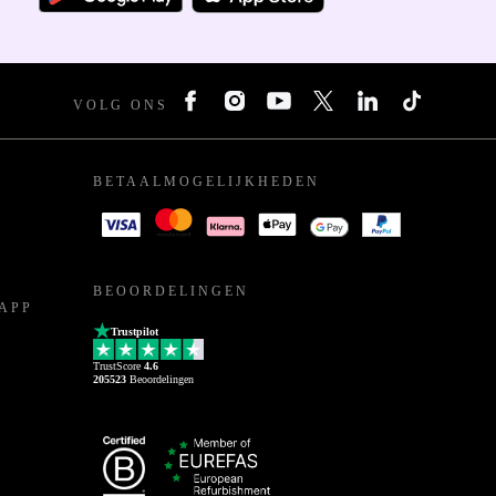
VOLG ONS
BETAALMOGELIJKHEDEN
BEOORDELINGEN
APP
Trustpilot
TrustScore
4.6
205523
Beoordelingen