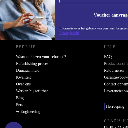
Voucher aanvrag
REFURBED NEDERLAND - RETHINK NEW.
Informatie over het gebruik van persoonlijke gegev
Privacybeleid
BEDRIJF
HELP
Waarom kiezen voor refurbed?
FAQ
Refurbishing proces
Productconditi
Duurzaamheid
Retourneren
Kwaliteit
Garantievoorw
Over ons
Contact opne
Werken bij refurbed
Leverancier w
Blog
Pers
Herroeping
↪ Engineering
GRATIS H
0800 222 78