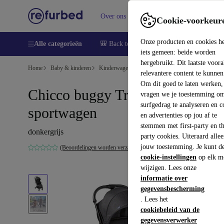
Over ons
Verkopen
Support
Cookie-voorkeur
Onze producten en cookies h
Alle categorieën
🎒 Back to school
Smartphones
Lapto
iets gemeen: beide worden
hergebruikt. Dit laatste voor
Home
Baby & kinderen
Kinderwagens & Buggy's
Buggy's
relevantere content te kunnen
Om dit goed te laten werken,
Chicco buggy Trolley Me
vragen we je toestemming om
surfgedrag te analyseren en c
sportwagen
en advertenties op jou af te
stemmen met first-party en th
donkergrijs
party cookies. Uiteraard alle
jouw toestemming. Je kunt d
(Beoordelingen worden verzameld)
cookie-instellingen
op elk m
wijzigen. Lees onze
informatie over
gegevensbescherming
. Lees het
cookiebeleid van de
gegevensverwerker