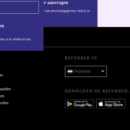
Voucher aanvragen
Informatie over het gebruik van persoonsgegevens vind je in
ons
privacybeleid
.
en
ens is te vinden in ons
REFURBED IN
Nederland
es
aarden
DOWNLOAD DE REFURBED 
men
orden