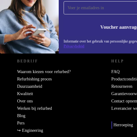
Mis nooit meer een aanbieding.
Voucher aanvrag
REFURBED NEDERLAND - RETHINK NEW.
Informatie over het gebruik van persoonlijke gegev
Privacybeleid
BEDRIJF
HELP
Waarom kiezen voor refurbed?
FAQ
Refurbishing proces
Productconditi
Duurzaamheid
Retourneren
Kwaliteit
Garantievoorw
Over ons
Contact opne
Werken bij refurbed
Leverancier w
Blog
Pers
Herroeping
↪ Engineering