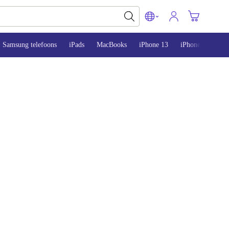
Samsung telefoons
iPads
MacBooks
iPhone 13
iPhone 14
iP