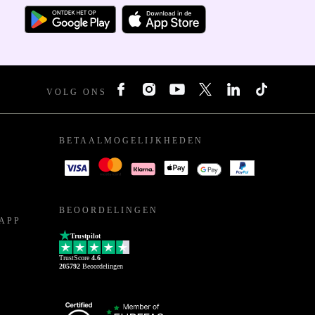
VOLG ONS
BETAALMOGELIJKHEDEN
BEOORDELINGEN
APP
Trustpilot
TrustScore
4.6
205792
Beoordelingen