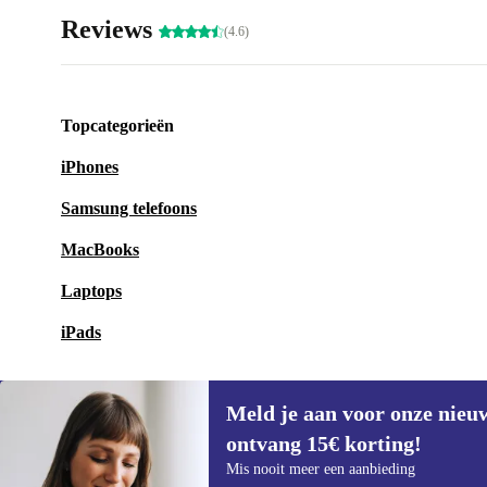
Reviews
(4.6)
Topcategorieën
iPhones
Samsung telefoons
MacBooks
Laptops
iPads
Meld je aan voor onze nieu
ontvang 15€ korting!
Meld je aan voor onze nieuwsbrief en
Mis nooit meer een aanbieding
ontvang €15 korting!