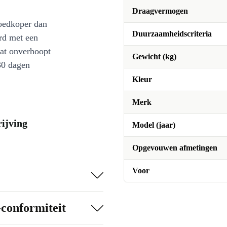
Draagvermogen
oedkoper dan
Duurzaamheidscriteria
rd met een
at onverhoopt
Gewicht (kg)
30 dagen
Kleur
Merk
ijving
Model (jaar)
Opgevouwen afmetingen
Voor
-conformiteit