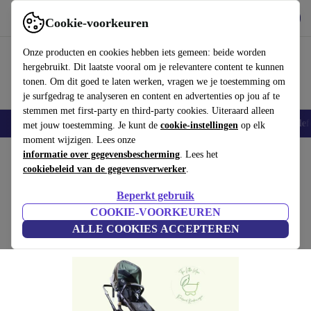
Download de app
Downloaden
Cookie-voorkeuren
Gebruik refurbed snel en eenvoudig
Onze producten en cookies hebben iets gemeen: beide worden
hergebruikt. Dit laatste vooral om je relevantere content te kunnen
tonen. Om dit goed te laten werken, vragen we je toestemming om
je surfgedrag te analyseren en content en advertenties op jou af te
stemmen met first-party en third-party cookies. Uiteraard alleen
Smartphones
Laptops
Tablets
Smartwatches
Accessoires
Koptelef
met jouw toestemming. Je kunt de
cookie-instellingen
op elk
moment wijzigen. Lees onze
Home
informatie over gegevensbescherming
Baby & kinderen
Kinderwagens & Buggy's
. Lees het
Kinderwagens
cookiebeleid van de gegevensverwerker
.
Bugaboo Fox 3 combinatie kinderwagen
Beperkt gebruik
beige/zwart
COOKIE-VOORKEUREN
ALLE COOKIES ACCEPTEREN
(Beoordelingen worden verzameld)