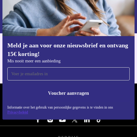
Voucher aanvragen
Informatie over het gebruik van persoonsgegevens vind je in ons
privacybeleid
.
Meld je aan voor onze nieuwsbrief en ontvang
Download de refurbed app
15€ korting!
Voor iOS en Android
Mis nooit meer een aanbieding
Voucher aanvragen
REFURBED NEDERLAND - RETHINK NEW.
Informatie over het gebruik van persoonlijke gegevens is te vinden in ons
VOLG ONS
Privacybeleid