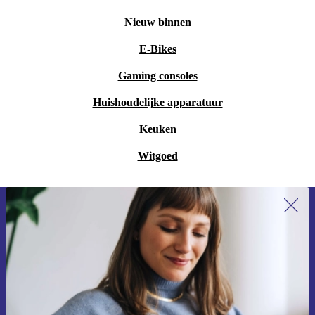
Nieuw binnen
E-Bikes
Gaming consoles
Huishoudelijke apparatuur
Keuken
Witgoed
Meld je aan voor onze nieuwsbrief en
ontvang €15 korting!
Mis nooit meer een aanbieding.