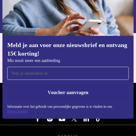
Voucher aanvragen
Informatie over het gebruik van persoonsgegevens vind je in ons
privacybeleid
.
Meld je aan voor onze nieuwsbrief en ontvang
Download de refurbed app
15€ korting!
Voor iOS en Android
Mis nooit meer een aanbieding
Voucher aanvragen
REFURBED NEDERLAND - RETHINK NEW.
Informatie over het gebruik van persoonlijke gegevens is te vinden in ons
VOLG ONS
Privacybeleid