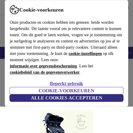
Download de app
Downloaden
Cookie-voorkeuren
Gebruik refurbed snel en eenvoudig
Onze producten en cookies hebben iets gemeen: beide worden
hergebruikt. Dit laatste vooral om je relevantere content te kunnen
tonen. Om dit goed te laten werken, vragen we je toestemming om
je surfgedrag te analyseren en content en advertenties op jou af te
stemmen met first-party en third-party cookies. Uiteraard alleen
Smartphones
Laptops
Tablets
Smartwatches
Accessoires
Koptelef
met jouw toestemming. Je kunt de
cookie-instellingen
op elk
moment wijzigen. Lees onze
Home
informatie over gegevensbescherming
Baby & kinderen
Kinderwagens & Buggy's
. Lees het
Kinderwagens
cookiebeleid van de gegevensverwerker
.
Bugaboo Donkey 3 Twin tweelingwagen
Beperkt gebruik
zwart
COOKIE-VOORKEUREN
ALLE COOKIES ACCEPTEREN
(Beoordelingen worden verzameld)