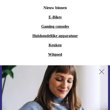
Nieuw binnen
E-Bikes
Gaming consoles
Huishoudelijke apparatuur
Keuken
Witgoed
Meld je aan voor onze nieuwsbrief en
ontvang €15 korting!
Mis nooit meer een aanbieding.