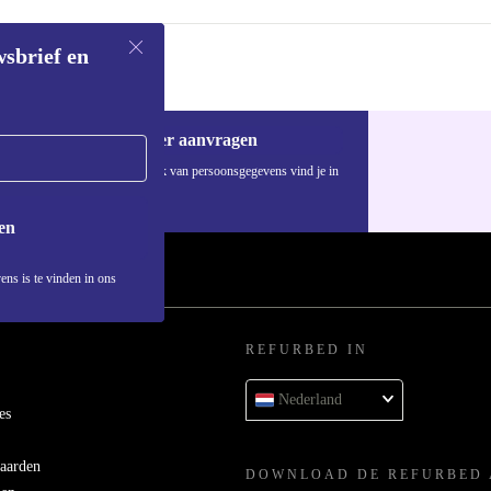
wsbrief en
Voucher aanvragen
Informatie over het gebruik van persoonsgegevens vind je in
ons
privacybeleid
.
en
ens is te vinden in ons
REFURBED IN
Nederland
es
aarden
DOWNLOAD DE REFURBED 