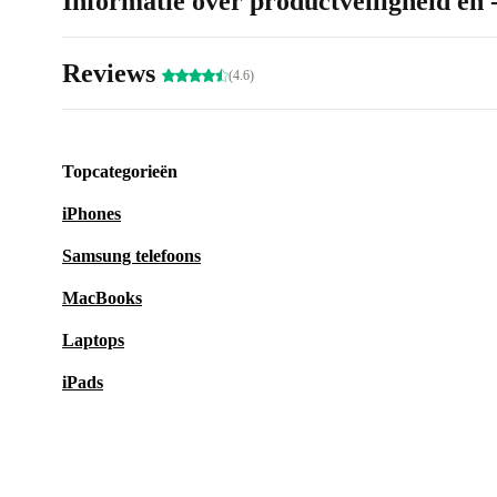
Informatie over productveiligheid en 
Reviews
(4.6)
Topcategorieën
iPhones
Samsung telefoons
MacBooks
Laptops
iPads