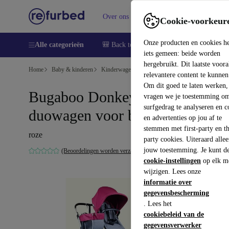
Over ons
Verkopen
Support
Cookie-voorkeur
Onze producten en cookies h
Alle categorieën
🎒 Back to school
Smartphones
Lapto
iets gemeen: beide worden
hergebruikt. Dit laatste voor
Home
Baby & kinderen
Kinderwagens & Buggy's
Kinderwagens
relevantere content te kunnen
Om dit goed te laten werken,
Bugaboo Donkey 2 Mono
vragen we je toestemming om
surfgedrag te analyseren en c
duowagen voor broers en zusse
en advertenties op jou af te
stemmen met first-party en th
roze
party cookies. Uiteraard alle
jouw toestemming. Je kunt d
(Beoordelingen worden verzameld)
cookie-instellingen
op elk m
wijzigen. Lees onze
informatie over
gegevensbescherming
. Lees het
cookiebeleid van de
gegevensverwerker