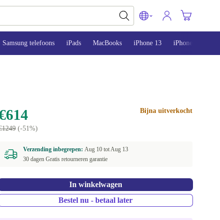
Samsung telefoons
iPads
MacBooks
iPhone 13
iPhone 14
iP
€614
Bijna uitverkocht
€1249
(-51%)
Verzending inbegrepen:
Aug 10 tot
Aug 13
30 dagen Gratis retourneren garantie
In winkelwagen
Bestel nu - betaal later