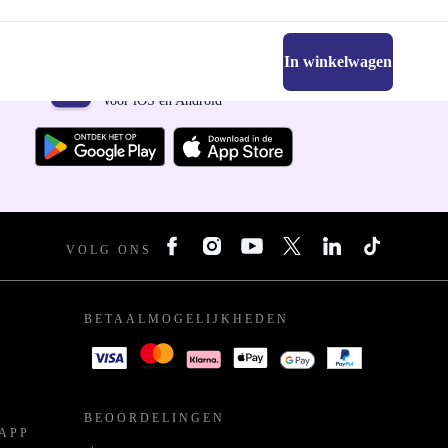
In winkelwagen
Download de refurbed app
Voor iOS en Android
VOLG ONS
BETAALMOGELIJKHEDEN
BEOORDELINGEN
APP