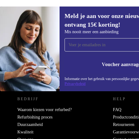
Meld je aan voor onze nieu
€614
€1249
(-51%)
ontvang 15€ korting!
Meld je aan voor onze nieuwsbrief en
Mis nooit meer een aanbieding
ontvang €15 korting!
Mis nooit meer een aanbieding.
Voucher aanvrag
REFURBED NEDERLAND - RETHINK NEW.
Informatie over het gebruik van persoonlijke gegev
Privacybeleid
BEDRIJF
HELP
Waarom kiezen voor refurbed?
FAQ
Refurbishing proces
Productconditi
Duurzaamheid
Retourneren
Kwaliteit
Garantievoorw