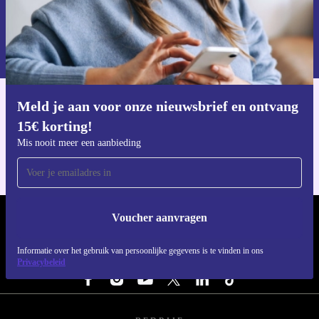
Voucher aanvragen
Informatie over het gebruik van persoonsgegevens vind je in ons
privacybeleid
.
Meld je aan voor onze nieuwsbrief en ontvang
Download de refurbed app
15€ korting!
Voor iOS en Android
Mis nooit meer een aanbieding
Voucher aanvragen
REFURBED NEDERLAND - RETHINK NEW.
Informatie over het gebruik van persoonlijke gegevens is te vinden in ons
VOLG ONS
Privacybeleid