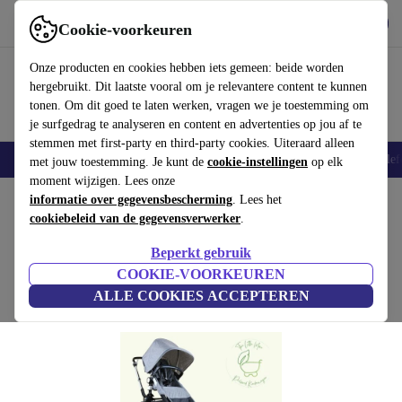
Download de app
Downloaden
Cookie-voorkeuren
Gebruik refurbed snel en eenvoudig
Onze producten en cookies hebben iets gemeen: beide worden
hergebruikt. Dit laatste vooral om je relevantere content te kunnen
tonen. Om dit goed te laten werken, vragen we je toestemming om
je surfgedrag te analyseren en content en advertenties op jou af te
stemmen met first-party en third-party cookies. Uiteraard alleen
Smartphones
Laptops
Tablets
Smartwatches
Accessoires
Koptelef
met jouw toestemming. Je kunt de
cookie-instellingen
op elk
moment wijzigen. Lees onze
Home
informatie over gegevensbescherming
Baby & kinderen
Kinderwagens & Buggy's
. Lees het
Kinderwagens
cookiebeleid van de gegevensverwerker
.
Bugaboo kameleon 3 kinderwagen (2018)
Beperkt gebruik
grijs
COOKIE-VOORKEUREN
ALLE COOKIES ACCEPTEREN
(Beoordelingen worden verzameld)