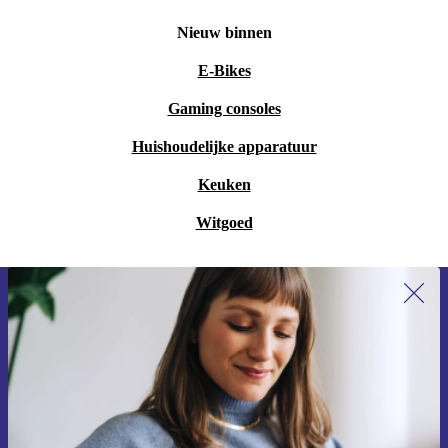
Nieuw binnen
E-Bikes
Gaming consoles
Huishoudelijke apparatuur
Keuken
Witgoed
Meld je aan voor onze nieuwsbrief en
ontvang €15 korting!
Mis nooit meer een aanbieding.