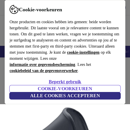
Download de app
Downloaden
Cookie-voorkeuren
Gebruik refurbed snel en eenvoudig
Onze producten en cookies hebben iets gemeen: beide worden
hergebruikt. Dit laatste vooral om je relevantere content te kunnen
tonen. Om dit goed te laten werken, vragen we je toestemming om
je surfgedrag te analyseren en content en advertenties op jou af te
stemmen met first-party en third-party cookies. Uiteraard alleen
Smartphones
Laptops
Tablets
Smartwatches
Accessoires
Koptelef
met jouw toestemming. Je kunt de
cookie-instellingen
op elk
moment wijzigen. Lees onze
Home
informatie over gegevensbescherming
Baby & kinderen
Kinderwagens & Buggy's
. Lees het
cookiebeleid van de gegevensverwerker
.
Bugaboo Bee 5 zonnescherm
Beperkt gebruik
blauw
COOKIE-VOORKEUREN
ALLE COOKIES ACCEPTEREN
(Beoordelingen worden verzameld)