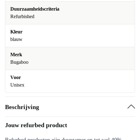
Duurzaamheidscriteria
Refurbished
Kleur
blauw
Merk
Bugaboo
Voor
Unisex
Beschrijving
Jouw refurbed product
Refurbed producten zijn duurzamer en tot wel 40%