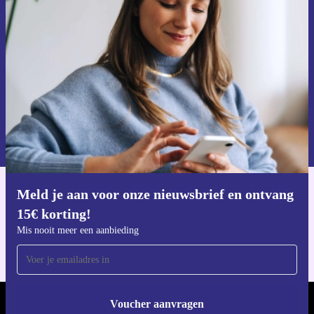
ontvang €15 korting!
Mis nooit meer een aanbieding.
Voucher aanvragen
Informatie over het gebruik van persoonsgegevens vind je in ons
privacybeleid
.
Meld je aan voor onze nieuwsbrief en ontvang
Download de refurbed app
15€ korting!
Voor iOS en Android
Mis nooit meer een aanbieding
Voucher aanvragen
REFURBED NEDERLAND - RETHINK NEW.