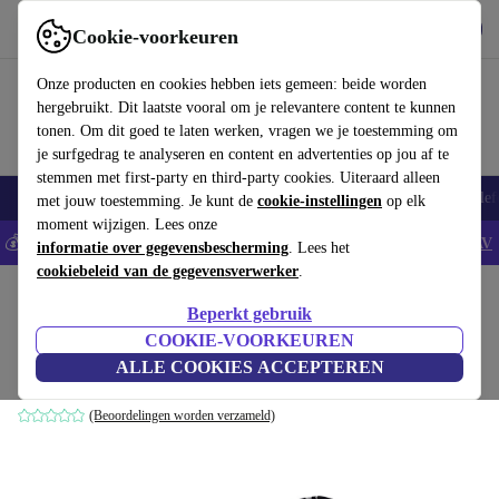
Download de app
Downloaden
Cookie-voorkeuren
Gebruik refurbed snel en eenvoudig
Onze producten en cookies hebben iets gemeen: beide worden
hergebruikt. Dit laatste vooral om je relevantere content te kunnen
tonen. Om dit goed te laten werken, vragen we je toestemming om
je surfgedrag te analyseren en content en advertenties op jou af te
stemmen met first-party en third-party cookies. Uiteraard alleen
Smartphones
Laptops
Tablets
Smartwatches
Accessoires
Koptelef
met jouw toestemming. Je kunt de
cookie-instellingen
op elk
moment wijzigen. Lees onze
💰Bespaar 5% EXTRA op alle iPhones - Code: IPHONEDEAL -
AV
informatie over gegevensbescherming
. Lees het
cookiebeleid van de gegevensverwerker
.
Home
Baby & kinderen
Kinderwagens & Buggy's
Kinderwagens
Beperkt gebruik
Bugaboo Bee 3 kinderwagen
COOKIE-VOORKEUREN
ALLE COOKIES ACCEPTEREN
grijs/blauw
(Beoordelingen worden verzameld)