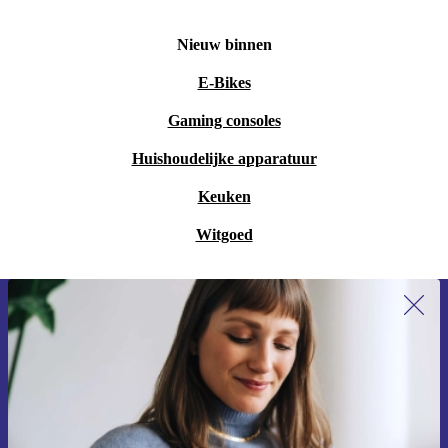
Nieuw binnen
E-Bikes
Gaming consoles
Huishoudelijke apparatuur
Keuken
Witgoed
Meld je aan voor onze nieuwsbrief en
ontvang €15 korting!
Mis nooit meer een aanbieding.