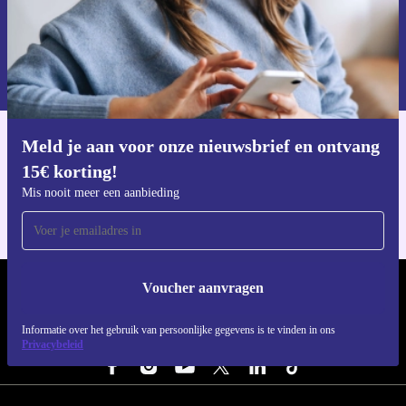
Voucher aanvragen
Informatie over het gebruik van persoonsgegevens vind je in ons
privacybeleid
.
Meld je aan voor onze nieuwsbrief en ontvang
Download de refurbed app
15€ korting!
Voor iOS en Android
Mis nooit meer een aanbieding
Voucher aanvragen
REFURBED NEDERLAND - RETHINK NEW.
Informatie over het gebruik van persoonlijke gegevens is te vinden in ons
VOLG ONS
Privacybeleid