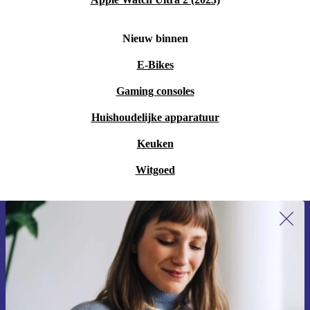
Nieuw binnen
E-Bikes
Gaming consoles
Huishoudelijke apparatuur
Keuken
Witgoed
Meld je aan voor onze nieuwsbrief en
ontvang €15 korting!
Mis nooit meer een aanbieding.