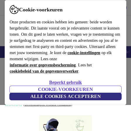
Download de app
Downloaden
Cookie-voorkeuren
Gebruik refurbed snel en eenvoudig
Onze producten en cookies hebben iets gemeen: beide worden
hergebruikt. Dit laatste vooral om je relevantere content te kunnen
tonen. Om dit goed te laten werken, vragen we je toestemming om
je surfgedrag te analyseren en content en advertenties op jou af te
stemmen met first-party en third-party cookies. Uiteraard alleen
Smartphones
Laptops
Tablets
Smartwatches
Accessoires
Koptelef
met jouw toestemming. Je kunt de
cookie-instellingen
op elk
moment wijzigen. Lees onze
Home
informatie over gegevensbescherming
Baby & kinderen
Kinderwagens & Buggy's
. Lees het
Kinderwagens
cookiebeleid van de gegevensverwerker
.
Britax drinkbeker Duo Smile III
Beperkt gebruik
combinatie kinderwagen
COOKIE-VOORKEUREN
blauw
ALLE COOKIES ACCEPTEREN
(Beoordelingen worden verzameld)