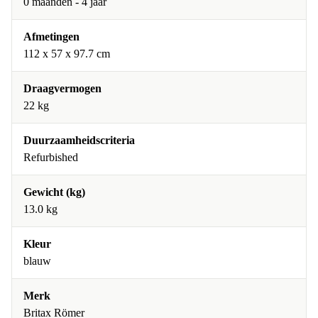
0 maanden - 4 jaar
Afmetingen
112 x 57 x 97.7 cm
Draagvermogen
22 kg
Duurzaamheidscriteria
Refurbished
Gewicht (kg)
13.0 kg
Kleur
blauw
Merk
Britax Römer