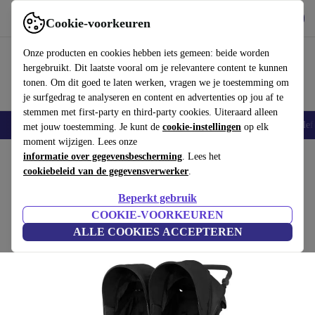
Download de app
Downloaden
Cookie-voorkeuren
Gebruik refurbed snel en eenvoudig
Onze producten en cookies hebben iets gemeen: beide worden
hergebruikt. Dit laatste vooral om je relevantere content te kunnen
tonen. Om dit goed te laten werken, vragen we je toestemming om
je surfgedrag te analyseren en content en advertenties op jou af te
stemmen met first-party en third-party cookies. Uiteraard alleen
Smartphones
Laptops
Tablets
Smartwatches
Accessoires
Koptelef
met jouw toestemming. Je kunt de
cookie-instellingen
op elk
moment wijzigen. Lees onze
Home
informatie over gegevensbescherming
Baby & kinderen
Kinderwagens & Buggy's
. Lees het
Buggy's
cookiebeleid van de gegevensverwerker
.
Britax drinkbeker B-Agile Double buggy
Beperkt gebruik
zwart
COOKIE-VOORKEUREN
ALLE COOKIES ACCEPTEREN
(Beoordelingen worden verzameld)