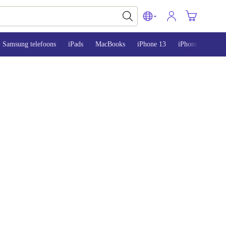
Samsung telefoons
iPads
MacBooks
iPhone 13
iPhone 14
iP