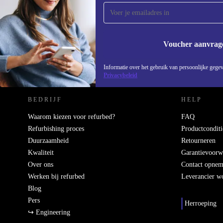
Mis nooit meer een aanbieding.
Voucher aanvrag
REFURBED NEDERLAND - RETHINK NEW.
Informatie over het gebruik van persoonlijke gegev
Privacybeleid
BEDRIJF
HELP
Waarom kiezen voor refurbed?
FAQ
Refurbishing proces
Productconditi
Duurzaamheid
Retourneren
Kwaliteit
Garantievoorw
Over ons
Contact opne
Werken bij refurbed
Leverancier w
Blog
Pers
Herroeping
↪ Engineering