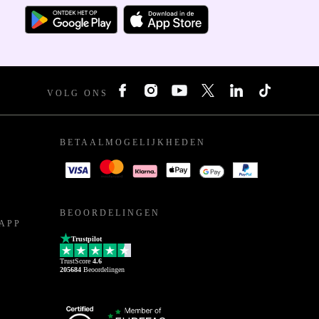
VOLG ONS
BETAALMOGELIJKHEDEN
BEOORDELINGEN
APP
Trustpilot
TrustScore
4.6
205684
Beoordelingen