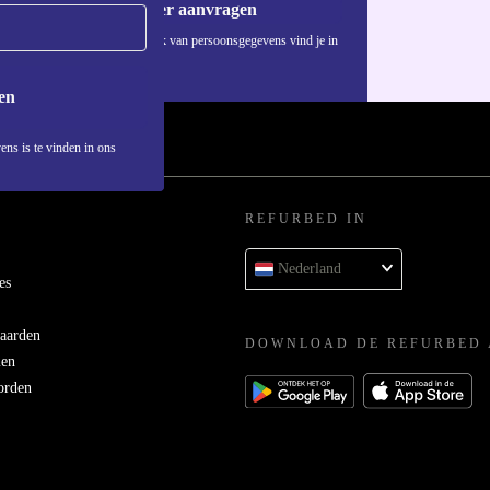
Voucher aanvragen
Informatie over het gebruik van persoonsgegevens vind je in
ons
privacybeleid
.
en
ens is te vinden in ons
REFURBED IN
Nederland
es
aarden
DOWNLOAD DE REFURBED 
men
orden