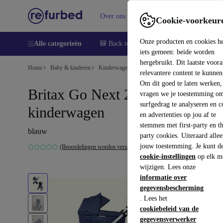
Over ons
Verkopen
Support
Cookie-voorkeur
Onze producten en cookies h
Alle categorieën
🎒 Back to school
Smartphones
Lapto
iets gemeen: beide worden
hergebruikt. Dit laatste voor
Home
Baby & kinderen
Kinderwagens & Buggy's
Kinderwagens
relevantere content te kunnen
Om dit goed te laten werken,
Britax Go Next 2 combinatie
vragen we je toestemming om
surfgedrag te analyseren en c
kinderwagen
en advertenties op jou af te
stemmen met first-party en th
blauw
party cookies. Uiteraard alle
jouw toestemming. Je kunt d
(Beoordelingen worden verzameld)
cookie-instellingen
op elk m
wijzigen. Lees onze
informatie over
gegevensbescherming
. Lees het
cookiebeleid van de
gegevensverwerker