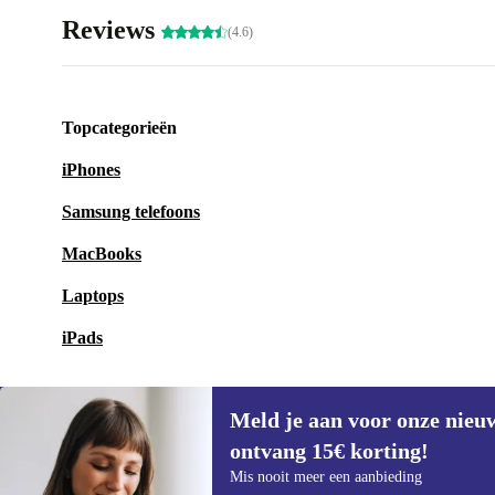
Reviews
(4.6)
Topcategorieën
iPhones
Samsung telefoons
MacBooks
Laptops
iPads
Meld je aan voor onze nieu
ontvang 15€ korting!
Meld je aan voor onze nieuwsbrief en
Mis nooit meer een aanbieding
ontvang €15 korting!