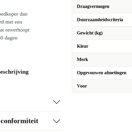
Draagvermogen
oedkoper dan
Duurzaamheidscriteria
rd met een
at onverhoopt
Gewicht (kg)
30 dagen
Kleur
Merk
eschrijving
Opgevouwen afmetingen
Voor
-conformiteit