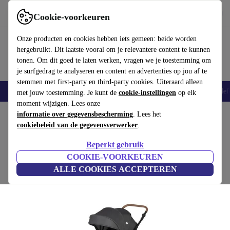
Download de app
Downloaden
Cookie-voorkeuren
Gebruik refurbed snel en eenvoudig
Onze producten en cookies hebben iets gemeen: beide worden
hergebruikt. Dit laatste vooral om je relevantere content te kunnen
tonen. Om dit goed te laten werken, vragen we je toestemming om
je surfgedrag te analyseren en content en advertenties op jou af te
stemmen met first-party en third-party cookies. Uiteraard alleen
Smartphones
Laptops
Tablets
Smartwatches
Accessoires
Koptelef
met jouw toestemming. Je kunt de
cookie-instellingen
op elk
moment wijzigen. Lees onze
Home
informatie over gegevensbescherming
Baby & kinderen
Kinderwagens & Buggy's
. Lees het
Kinderwagens
cookiebeleid van de gegevensverwerker
.
Bebeconfort Cloudy kinderwagen
Beperkt gebruik
zwart
COOKIE-VOORKEUREN
ALLE COOKIES ACCEPTEREN
(Beoordelingen worden verzameld)