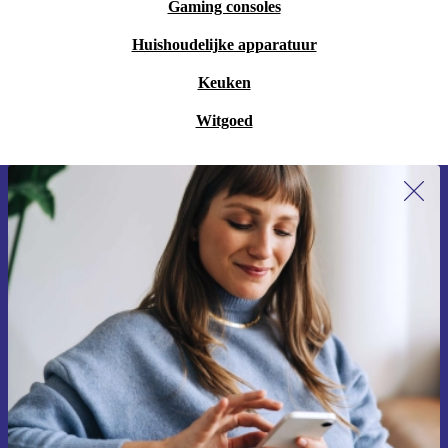
Gaming consoles
Huishoudelijke apparatuur
Keuken
Witgoed
Meld je aan voor onze nieuwsbrief en
ontvang €15 korting!
Mis nooit meer een aanbieding.
Voucher aanvragen
Informatie over het gebruik van persoonsgegevens vind je in ons
privacybeleid
.