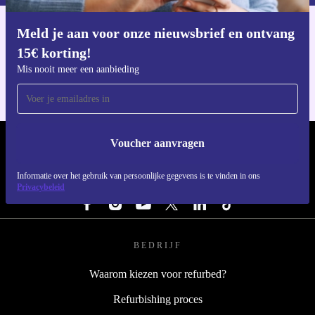
Meld je aan voor onze nieuwsbrief en ontvang
Download de refurbed app
15€ korting!
Voor iOS en Android
Mis nooit meer een aanbieding
Voucher aanvragen
REFURBED NEDERLAND - RETHINK NEW.
Informatie over het gebruik van persoonlijke gegevens is te vinden in ons
VOLG ONS
Privacybeleid
BEDRIJF
Waarom kiezen voor refurbed?
Refurbishing proces