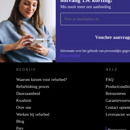
ontvang 15€ korting!
Meld je aan voor onze nieuwsbrief en
Mis nooit meer een aanbieding
ontvang €15 korting!
Mis nooit meer een aanbieding.
Voucher aanvrag
REFURBED NEDERLAND - RETHINK NEW.
Informatie over het gebruik van persoonlijke gegev
Privacybeleid
BEDRIJF
HELP
Waarom kiezen voor refurbed?
FAQ
Refurbishing proces
Productconditi
Duurzaamheid
Retourneren
Kwaliteit
Garantievoorw
Over ons
Contact opne
Werken bij refurbed
Leverancier w
Blog
Pers