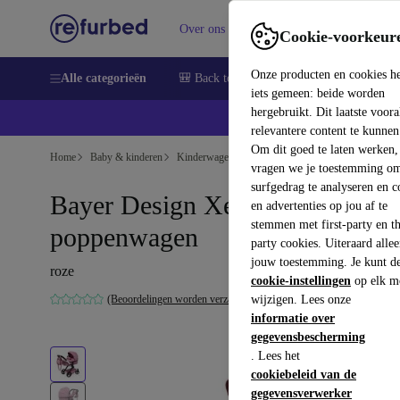
Over ons
Verkopen
Support
Cookie-voorkeur
Onze producten en cookies h
Alle categorieën
🎒 Back to school
Smartphones
Lapto
iets gemeen: beide worden
hergebruikt. Dit laatste voor
relevantere content te kunnen
Om dit goed te laten werken,
Home
Baby & kinderen
Kinderwagens & Buggy's
vragen we je toestemming om
surfgedrag te analyseren en c
Bayer Design Xeo combinatie
en advertenties op jou af te
stemmen met first-party en th
poppenwagen
party cookies. Uiteraard alle
jouw toestemming. Je kunt d
roze
cookie-instellingen
op elk m
(Beoordelingen worden verzameld)
wijzigen. Lees onze
informatie over
gegevensbescherming
. Lees het
cookiebeleid van de
gegevensverwerker