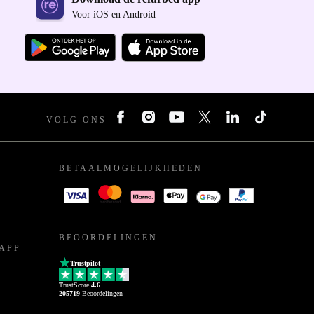
Voor iOS en Android
VOLG ONS
BETAALMOGELIJKHEDEN
BEOORDELINGEN
APP
Trustpilot
TrustScore
4.6
205719
Beoordelingen