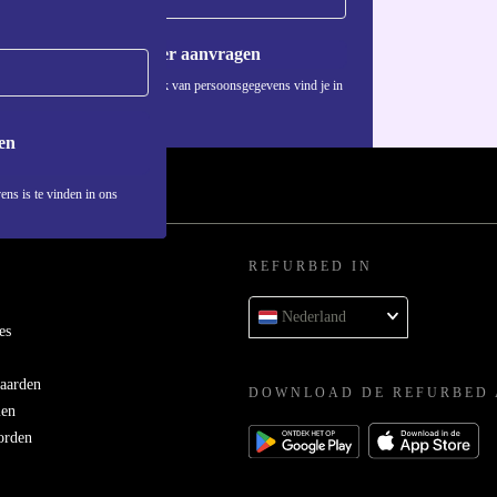
Voucher aanvragen
Informatie over het gebruik van persoonsgegevens vind je in
ons
privacybeleid
.
en
ens is te vinden in ons
REFURBED IN
Nederland
es
aarden
DOWNLOAD DE REFURBED 
men
orden