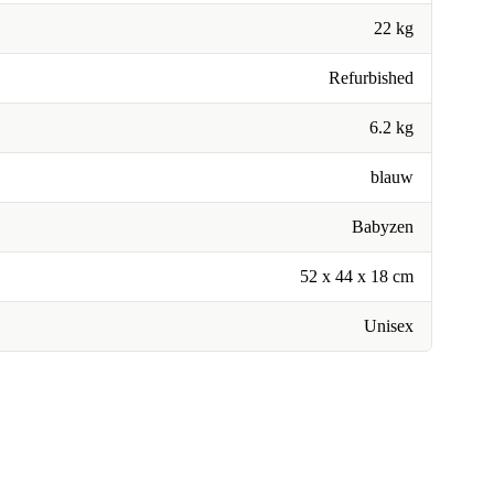
22 kg
Refurbished
6.2 kg
blauw
Babyzen
52 x 44 x 18 cm
Unisex