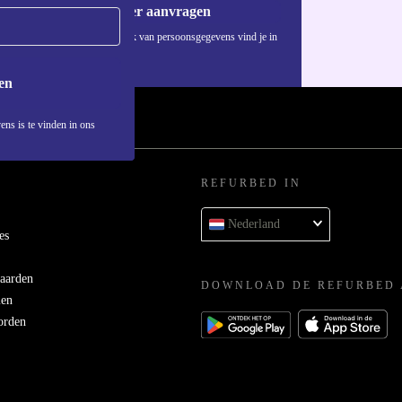
Voucher aanvragen
Informatie over het gebruik van persoonsgegevens vind je in
ons
privacybeleid
.
en
ens is te vinden in ons
REFURBED IN
Nederland
es
aarden
DOWNLOAD DE REFURBED 
men
orden