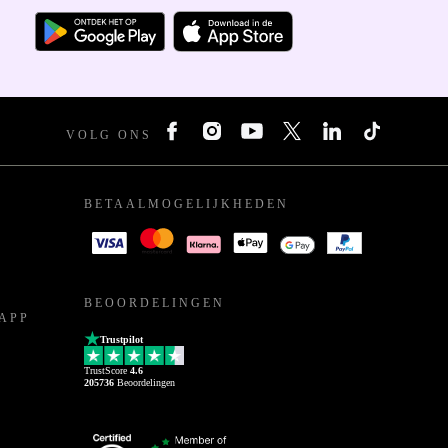
VOLG ONS
BETAALMOGELIJKHEDEN
BEOORDELINGEN
APP
Trustpilot
TrustScore
4.6
205736
Beoordelingen