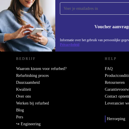
ontvang €15 korting!
Mis nooit meer een aanbieding.
Voucher aanvrag
REFURBED NEDERLAND - RETHINK NEW.
Informatie over het gebruik van persoonlijke gegev
Privacybeleid
BEDRIJF
HELP
Waarom kiezen voor refurbed?
FAQ
Refurbishing proces
Productconditi
Duurzaamheid
Retourneren
Kwaliteit
Garantievoorw
Over ons
Contact opne
Werken bij refurbed
Leverancier w
Blog
Pers
Herroeping
↪ Engineering