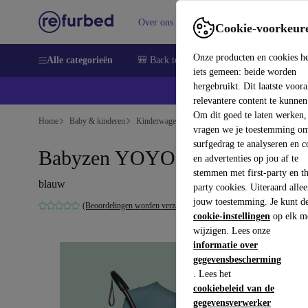
Over ons
Verkopen
Support
Cookie-voorkeur
Onze producten en cookies h
Alle categorieën
🎒 Back to school
Smartphones
Lapto
iets gemeen: beide worden
hergebruikt. Dit laatste voor
relevantere content te kunnen
Om dit goed te laten werken,
Home
Baby & kinderen
Kinderwagens & Buggy's
Buggy's
vragen we je toestemming om
surfgedrag te analyseren en c
Babyzen YOYO² buggy
en advertenties op jou af te
stemmen met first-party en th
blauw
party cookies. Uiteraard alle
jouw toestemming. Je kunt d
(Beoordelingen worden verzameld)
cookie-instellingen
op elk m
wijzigen. Lees onze
informatie over
gegevensbescherming
. Lees het
cookiebeleid van de
gegevensverwerker