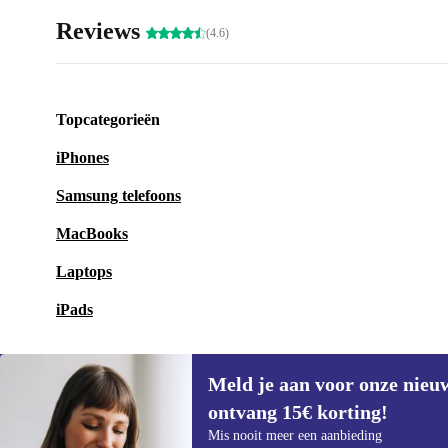
Reviews
(4.6)
Topcategorieën
iPhones
Samsung telefoons
MacBooks
Laptops
iPads
Meld je aan voor onze nieu
ontvang 15€ korting!
Meld je aan voor onze nieuwsbrief en
Mis nooit meer een aanbieding